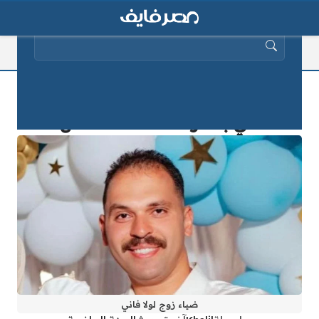
البحث عن:
قصة مأساوية.. من هو ضياء زوج لولا
فاني بعد وفاته تحت الأنقاض؟
ضياء زوج لولا فاني