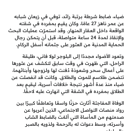
ضياء، ضابط شرطة برتبة رائد، توفي في رَيعان شبابه
عن عمر ناهز 27 عامًا، وكان يقيم بمفرده في شقته
الواقعة داخل العقار المنهار. وقد استمرّت عمليات البحث
والإنقاذ لمدة 24 ساعة متواصلة، قبل أن يتمكن رجال
الحماية المدنية من العثور على جثمانه أسفل الركام.
وتعود الأضواء مجددًا إلى البلوجر لولا فاني، طليقة
الراحل، التي ظهرت في وقت سابق لتكشف عن عثورها
على أعمال سحر وشعوذة دُفنت لها ولزوجها وأبنائهما،
تتضمن طلاسم للموت والطلاق. وكانت قد انفصلت عن
ضياء منذ عدة أشهر نتيجة خلافات أسرية، ليقيم بعد
الطلاق بمفرده في الشقة التي انهارت عليه لاحقًا.
الوفاة المفاجئة أثارت حزنًا واسعًا وتعاطفًا كبيرًا بين
رواد منصات التواصل الاجتماعي، الذين أعربوا عن
صدمتهم من المأساة التي ألمّت بالضابط الشاب
وأسرته، وسط دعوات له بالرحمة ولذويه بالصبر