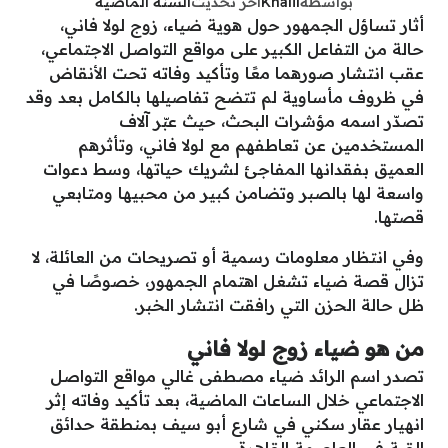
بواسطة
Khalil
آخر تحديث
السنة الماضية
أثار تساؤل الجمهور حول هوية ضياء، زوج لولا فاني،
حالة من التفاعل الكبير على مواقع التواصل الاجتماعي،
عقب انتشار صورهما معًا وتأكيد وفاته تحت الأنقاض
في ظروف مأساوية لم تتضح تفاصيلها بالكامل بعد وقد
تصدّر اسمه مؤشرات البحث، حيث عبّر آلاف
المستخدمين عن تعاطفهم مع لولا فاني، وتأثرهم
العميق بفقدانها المفاجئ لشريك حياتها، وسط دعوات
واسعة لها بالصبر وتضامن كبير من محبيها ومتابعي
قصتها.
وفي انتظار معلومات رسمية أو تصريحات من العائلة، لا
تزال قصة ضياء تشغل اهتمام الجمهور، خصوصًا في
ظل حالة الحزن التي رافقت انتشار الخبر.
من هو ضياء زوج لولا فاني
تصدر اسم الرائد ضياء مصطفى غالي مواقع التواصل
الاجتماعي خلال الساعات الماضية، بعد تأكيد وفاته إثر
انهيار عقار سكني في شارع أبو سيف بمنطقة حدائق