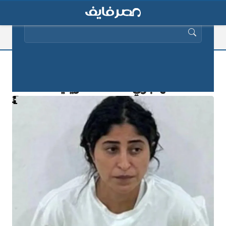
البحث عن:
لن تصدق.. حقيقة القبض على شجون
الهاجري الفنانة الكويتية