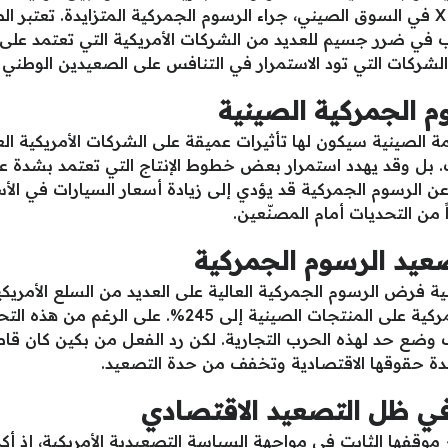
أعلنت تسلا عن إيقاف طلبات موديلات S و X في السوق الصيني، جراء الرسوم الجمركية المتز
بب في ضرر جسيم للعديد من الشركات الأمريكية التي تعتمد على ت
لشركات التي تود الاستمرار في التنافس على الصعيدين الوطني و
وم الجمركية الصينية
 الصينية سيكون لها تأثيرات عميقة على الشركات الأمريكية ا
. بل وقد يهدد استمرار بعض خطوط الإنتاج التي تعتمد بشدة عل
ج عن الرسوم الجمركية قد يؤدي إلى زيادة أسعار السيارات في الأ
 من التحديات أمام المصنّعين.
صعيد الرسوم الجمركية
فرض الرسوم الجمركية العالية على العديد من السلع الأمريكية، 
ترامب خطوة تصعيدية بزيادة الرسوم الجمركية على المنتج
 وضع حد لهذه الحرب التجارية. لكن رد الفعل من بكين كان قاط
حدة حقوقها الاقتصادية وتخفف من حدة التصعيد.
 ظل التصعيد الاقتصادي
وقفها الثابت في مواجهة السياسة التصعيدية الأمريكية، إذ أك