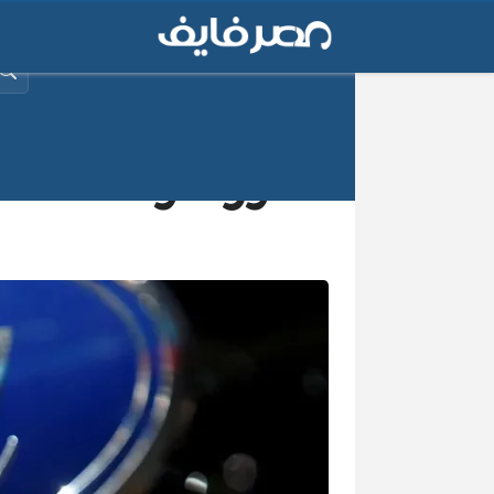
البح
فورد توقف شحنا