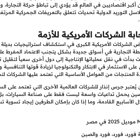
ن أكبر اقتصاديين في العالم قد يؤدي إلى تباطؤ حركة التجارة،
ل التوريد الدولية تحديات تتعلق بالتعريفات الجمركية المرتفعة،
بة الشركات الأمريكية للأزمة
ض الشركات الأمريكية الكبرى في استكشاف استراتيجيات بديلة 
طة التجارية في أسواق جديدة بشكل يتجنب الاعتماد المفرط ع
ت بدأت في نقل عملياتها الإنتاجية إلى دول أخرى سعياً لتقليل ت
على الاستثمار في الابتكار والتكنولوجيا لزيادة قوتها التنافسية
 المنتجات من العوامل الأساسية التي تعتمد عليها الشركات لتخ
ن يُعتبر جرس إنذار للشركات العالمية الأخرى التي تعتمد على ا
والصين يحمل تداعيات واسعة ليست فقط على صناعة السيارات، بل
ل الأسابيع القادمة، وما إذا كان بإمكان الطرفين إيجاد تسوية 
 فورد، فورد، فورد والصين