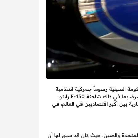
ومة الصينية رسوماً جمركية انتقامية
على السيارات الأمريكية المستوردة، تصل نسبتها إلى 150%. يشمل هذا القرار مجموعة من الطرازات الشهيرة، بما في ذلك شاحنة F-150 رابتر،
رية بين أكبر اقتصاديين في العالم، في
 المتحدة والصين. حيث كان قد سبق لها أن