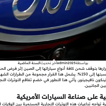
بواسطة
admin2025
آخر تحديث
السنة الماضية
ارها بتوقف شحن كافة أنواع سياراتها إلى الصين إثر فرض الحك
نكون نافيجيتور. يأتي هذا التطور في خضم تفاقم التوترات التجا
ن الجانبين.
ية على صناعة السيارات الأمريكية
ة تواجه تداعيات هذه التوترات التجارية المستمرة بين الولايات