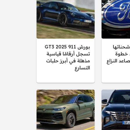
شحناتها
بورش 911 GT3 2025
. خطوة
تسجل أرقامًا قياسية
اعد النزاع
مذهلة في أبرز حلبات
التسارع