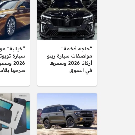
“حاجة فخمة”
“خيالية” م
مواصفات سيارة رينو
سيارة تويوتا
أركانا 2026 وسعرها
2026 وس
في السوق
طرحها بالأس