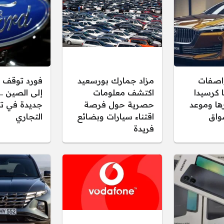
واصفات
مزاد جمارك بورسعيد
فورد توقف 
 كرسيدا
اكتشف معلومات
إلى الصين .
عرها وموعد
حصرية حول فرصة
جديدة في تص
واق
اقتناء سيارات وبضائع
التجاري
فريدة