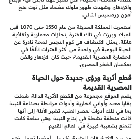
والازدهار، وشهدت ظهور ملوك عظماء مثل توت عنخ
آمون ورمسيس الثاني.
استمرت المملكة الحديثة من عام 1550 حتى 1070 قبل
الميلاد وبرزت في تلك الفترة إنجازات معمارية وثقافية
هائلة. يمثل الاكتشاف في كوم النجس لمحة نادرة عن
الحياة اليومية في واحدة من أكثر الفترات تألقًا في
الحضارة المصرية القديمة، حيث كان الازدهار والفن
يعكسان الفخر المصري.
قطع أثرية ورؤى جديدة حول الحياة
المصرية القديمة
يضم الموقع مجموعة من القطع الأثرية الدالة، شملت
بقايا معبد وأواني فخارية وأدوات مرتبطة بصناعة النبيذ،
بما في ذلك أدوات لعصر العنب. تشير الأدلة إلى أنها
كانت منطقة نشطة في إنتاج النبيذ، وهي سلعة كانت
تتمتع بشعبية كبيرة في العالم القديم.
من بين الاكتشافات المثيرة، عُثر على أمفورا تحمل ختم