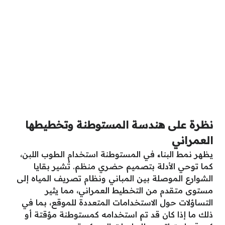
نظرة على هندسة المستوطنة وتخطيطها
العمراني
يظهر نمط البناء في المستوطنة استخدام الطوب اللبن،
كما توحي الأدلة بتصميم حضري منظم. تُشير بقايا
الشوارع الموصلة بين المباني ونظام تصريف المياه إلى
مستوى متقدم من التخطيط العمراني، مما يثير
التساؤلات حول الاستخدامات المتعددة للموقع، بما في
ذلك ما إذا كان قد تم استخدامه كمستوطنة مؤقتة أو