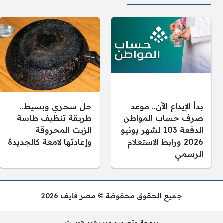
بدأ الإيداع الآن.. موعد
حل سحري وبسيط..
صرف حساب المواطن
طريقة تنظيف طاسة
الدفعة 103 لشهر يونيو
الزيت المحروقة
2026 ورابط الاستعلام
وإعادتها لامعة كالجديدة
الرسمي
جميع الحقوق محفوظة © مصر فايف 2026
برمجة وتصميم عرب فور هوست