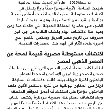
بواسطة
admin2025
آخر تحديث
السنة الماضية
شهدت الساحة الأثرية مؤخرًا حدثًا بارزًا يتمثل في
اكتشاف مستوطنة مصرية قديمة تحت أنقاض مدينة
يونانية بالقرب من الإسكندرية، وهو ما يعيد تسليط
الضوء على حضارة المملكة الحديثة التي فقدت منذ زمن
بعيد. هذا الاكتشاف الهام يكشف النقاب عن جزء غير
معروف من تاريخ مصر العريق ويعكس التقدم الذي
أحرزه علماء الآثار في فهم تلك الحضارات القديمة.
اكتشاف مستوطنة مصرية قديمة لمحة عن
العصر الذهبي لمصر
لطالما كانت منطقة كوم النجس، التي تقع على سلسلة
صخرية صحراوية غربي الإسكندرية، محط اهتمام
الباحثين لفترة طويلة. بينما كانت الاكتشافات السابقة
تركز على المقابر اليونانية من فترة الإسكندر الأكبر، عكف
الباحثون مؤخرًا على استكشاف أعمق لمواقع المنطقة
وجاء اكتشاف مستوطنة مصرية مزدهرة يكشف النقاب
عن تاريخ جديد. يضيف هذا الاكتشاف بُعدًا جديدًا لفهم
عظمة المملكة الحديثة، التي تُعتبر عهدًا تجلّى فيه الإبداع