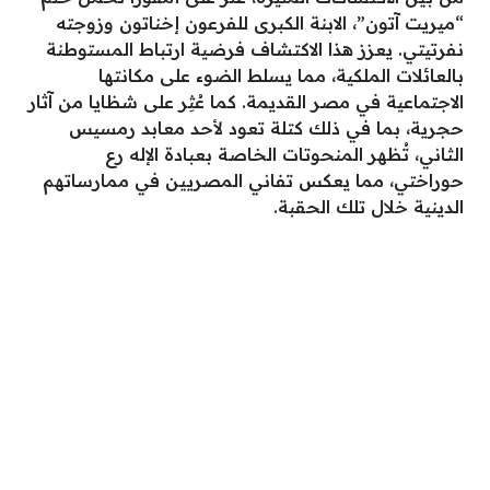
“ميريت آتون”، الابنة الكبرى للفرعون إخناتون وزوجته
نفرتيتي. يعزز هذا الاكتشاف فرضية ارتباط المستوطنة
بالعائلات الملكية، مما يسلط الضوء على مكانتها
الاجتماعية في مصر القديمة. كما عُثِر على شظايا من آثار
حجرية، بما في ذلك كتلة تعود لأحد معابد رمسيس
الثاني، تُظهر المنحوتات الخاصة بعبادة الإله رع
حوراختي، مما يعكس تفاني المصريين في ممارساتهم
الدينية خلال تلك الحقبة.