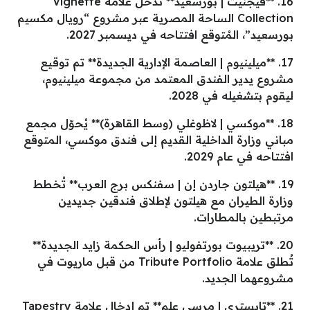
16. **فيجنيت | بورسعيد** تدخل علامة Vignette
Collection الساحة المصرية عبر مشروع “رويال مكسيم
بورسعيد”، المُتوقع افتتاحه في ديسمبر 2027.
17. **ميلينيوم | العاصمة الإدارية الجديدة** تم توقيع
مشروع يدير الفندق المعتمد من مجموعة ميلينيوم،
ليقوم بتشغيله في 2028.
18. **موكسي | لاظوغلي (وسط القاهرة)** يُحوّل مجمع
مباني وزارة الداخلية القديم إلى فندق موكسي، المتوقع
افتتاحه في عام 2029.
19. **هيلتون جاردن إن | سفنكس برج العرب** تُخطط
وزارة الطيران مع هيلتون لإطلاق فندقين جديدين
مرتبطين بالمطارات.
20. **تريبيوت بورتفوليو | رأس الحكمة زايد الجديدة**
تُطلق علامة Tribute Portfolio من قبل ماريوت في
مشروعهما الجديد.
21. **تابستري | مرسى علم** تم إدخال علامة Tapestry