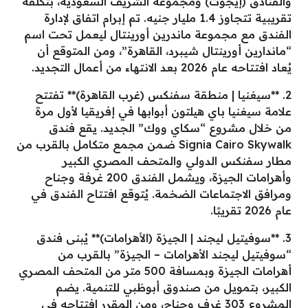
والفنادق (إيجوث) ومجموعة الشريف السعودية، بتكلفة
تقريبية تتجاوز 1.4 مليار جنيه. تم إبرام اتفاق لإدارة
الفندق مع مجموعة ماندرين أورينتال ليعمل تحت اسم
“ماندارين أورينتال شيبرد، القاهرة”، ومن المتوقع أن
يُعاد افتتاحه عام 2026 بعد الانتهاء من أعمال التجديد.
2. **سيغنيا | منطقة سفنكس (غرب القاهرة)** تفتتح
علامة سيغنيا باي هيلتون أبوابها في إفريقيا لأول مرة
من خلال مشروع “سكاي ووك” الجديد. يقع فندق
Signia Cairo Skywalk ضمن مجمع متكامل بالقرب من
مطار سفنكس الدولي والمتحف المصري الكبير
وأهرامات الجيزة، ويشمل الفندق 200 غرفة وجناح
ومرافق الاجتماعات الضخمة. يُتوقع افتتاح الفندق في
عام 2026 تقريبًا.
3. **سوفيتيل ليجند | الجيزة (الأهرامات)** يُبنى فندق
“سوفيتيل ليجند الأهرامات – الجيزة” بالقرب من
أهرامات الجيزة وبمسافة 500 متر من المتحف المصري
الكبير، بتمويل من صندوق أبوظبي للتنمية. يضم
المشروع 303 غرف وجناح، ومن المقرر افتتاحه في