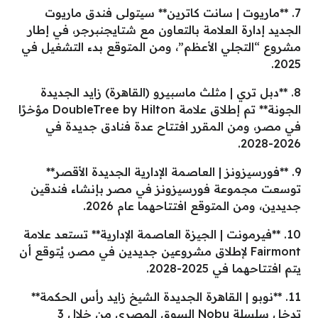
7. **ماريوت | سانت كاترين** سيتولى فندق ماريوت
الجديد إدارة العلامة بالتعاون مع شتايجنبرجر، في إطار
مشروع “التجلي الأعظم”، ومن المتوقع بدء التشغيل في
2025.
8. **دبل تري | مثلث ماسبيرو (القاهرة) زايد الجديدة
الجونة** تم إطلاق علامة DoubleTree by Hilton مؤخرًا
في مصر، ومن المقرر افتتاح عدة فنادق جديدة في
2026-2028.
9. **فورسيزونز | العاصمة الإدارية الجديدة الأقصر**
توسعت مجموعة فورسيزونز في مصر بإنشاء فندقين
جديدين، ومن المتوقع افتتاحهما عام 2026.
10. **فيرمونت | الجيزة العاصمة الإدارية** تستعد علامة
Fairmont لإطلاق مشروعين جديدين في مصر، يُتوقع أن
يتم افتتاحهما في 2025-2028.
11. **نوبو | القاهرة الجديدة الشيخ زايد رأس الحكمة**
تدخل سلسلة Nobu السوق المصري من خلال 3