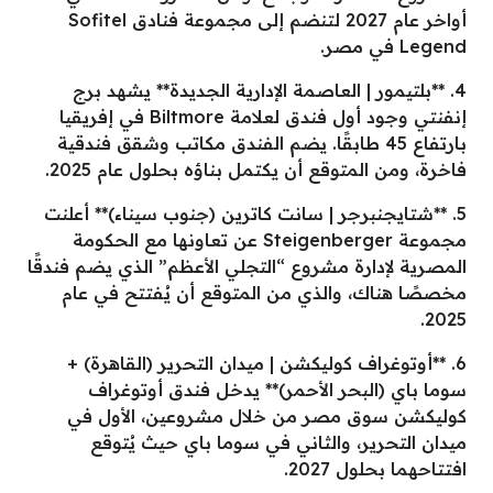
أواخر عام 2027 لتنضم إلى مجموعة فنادق Sofitel
Legend في مصر.
4. **بلتيمور | العاصمة الإدارية الجديدة** يشهد برج
إنفنتي وجود أول فندق لعلامة Biltmore في إفريقيا
بارتفاع 45 طابقًا. يضم الفندق مكاتب وشقق فندقية
فاخرة، ومن المتوقع أن يكتمل بناؤه بحلول عام 2025.
5. **شتايجنبرجر | سانت كاترين (جنوب سيناء)** أعلنت
مجموعة Steigenberger عن تعاونها مع الحكومة
المصرية لإدارة مشروع “التجلي الأعظم” الذي يضم فندقًا
مخصصًا هناك، والذي من المتوقع أن يُفتتح في عام
2025.
6. **أوتوغراف كوليكشن | ميدان التحرير (القاهرة) +
سوما باي (البحر الأحمر)** يدخل فندق أوتوغراف
كوليكشن سوق مصر من خلال مشروعين، الأول في
ميدان التحرير، والثاني في سوما باي حيث يُتوقع
افتتاحهما بحلول 2027.