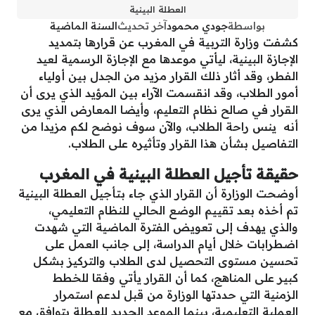
العطلة البينية
بواسطة
جودي محمود
آخر تحديث
السنة الماضية
كشفت وزارة التربية في المغرب عن قرارها بتمديد
الإجازة البينية، ليأتي موعدها مع الإجازة الرسمية لعيد
الفطر، وقد أثار ذلك القرار مزيد من الجدل بين أولياء
أمور الطلاب، وقد انقسمت الآراء بين المؤيد الذي يرى أن
القرار في صالح نظام التعليم، وأيضا المعارض الذي يرى
أنه ينس راحة الطلاب، والآن سوف نوضح لكم مزيدا من
التفاصيل بشأن هذا القرار وتأثيره على الطلاب.
حقيقة تأجيل العطلة البينية في المغرب
أوضحت الوزارة أن القرار الذي جاء بتأجيل العطلة البينية
تم أخذه بعد تقييم الوضع الحالي للنظام التعليمي،
والذي يهدف إلى تعويض الفترة الماضية التي شهدت
اضطرابات خلال أيام الدراسة، إلى جانب العمل على
تحسين مستوى التحصيل لدى الطلاب والتركيز بشكل
كبير على المناهج، كما أن القرار يأتي وفقا للخطط
الزمنية التي حددتها الوزارة من قبل لدعم استمرار
العملية التعليمية، بينما الموعد الجديد للعطلة يتوافق مع