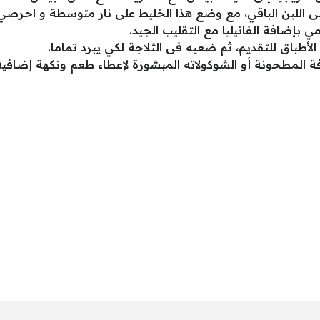
لى اللبن الباقي، مع وضع هذا الخليط على نار متوسطة و احرص
 بإضافة الفانيليا مع التقليب الجيد.
أطباق للتقديم، ثم ضعيه فى الثلاجة لكي يبرد تماما.
ة المطحونة أو الشوكولاته المبشورة لإعطاء طعم ونكهة إضافية