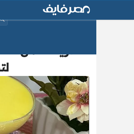
البح
طريقة عمل الكا
لت