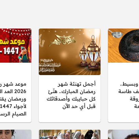
بسيط..
أجمل تهنئة شهر
موعد شهر ر
يف طاسة
رمضان المبارك.. هنّئ
2026 العد
وقة
كل حبايبك وأصدقائك
ورمضان يقت
عة
قبل أي حد الآن
الصيام الرس