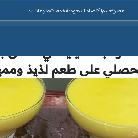
مصر
تعليم
اقتصاد
السعودية
خدمات
منوعات
ث عن:
سترد بالفانيليا في دقائق
حصلي على طعم لذيذ وممي