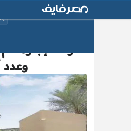
البح
وعدد أ