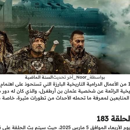
بواسطة
_Noor_
آخر تحديث
السنة الماضية
يُعتبر مسلسل المؤسس عثمان الحلقة 183 من الأعمال الدرامية التاريخية البارزة التي تستح
خية الرائعة عن شخصية عثمان بن أرطغرل، والذي كان له دور 
لمتابعين لمعرفة ما تحمله الأحداث من تطورات مثيرة، خاصة مع
ة 183