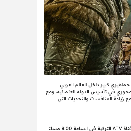
وذ على اهتمام جماهيري كبير داخل العالم العربي
محوري في تأسيس الدولة العثمانية. ومع
 زيادة المنافسات والتحديات التي
جاء تحديد موعد عرض الحلقة 183 ليكون يوم الأربعاء الموافق 5 مارس 2025، حيث سيتم بث الحلقة على قناة ATV التركية في الساعة 8:00 مساءً