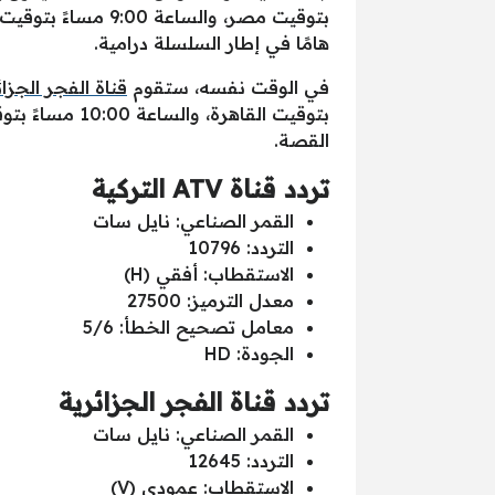
بتوقيت مصر، والس
هامًا في إطار السلسلة درامية.
في الوقت نفسه، ستقوم
قناة الفجر الجزائ
بتوقيت القاه
القصة.
تردد قناة ATV التركية
القمر الصناعي: نايل سات
التردد: 10796
الاستقطاب: أفقي (H)
معدل الترميز: 27500
معامل تصحيح الخطأ: 5/6
الجودة: HD
تردد قناة الفجر الجزائرية
القمر الصناعي: نايل سات
التردد: 12645
الاستقطاب: عمودي (V)