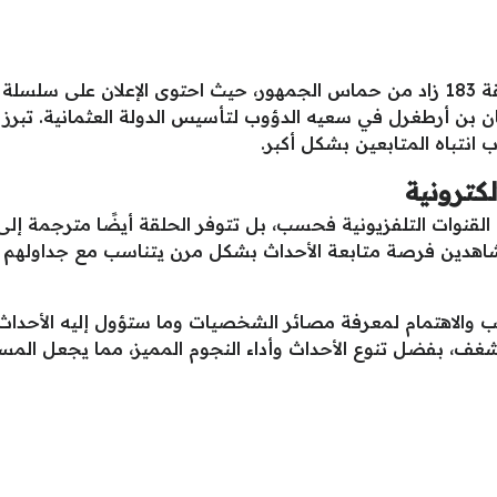
التشويق الذي أثير حول الإعلان الثاني للحلقة 183 زاد من حماس الجمهور، حيث احتوى 
ان بن أرطغرل في سعيه الدؤوب لتأسيس الدولة العثمانية. تبر
انتباه المتابعين بشكل أكبر.
لكترونية
لقنوات التلفزيونية فحسب، بل تتوفر الحلقة أيضًا مترجمة إلى 
للمشاهدين فرصة متابعة الأحداث بشكل مرن يتناسب مع جداولهم 
، بفضل تنوع الأحداث وأداء النجوم المميز، مما يجعل المسلسل