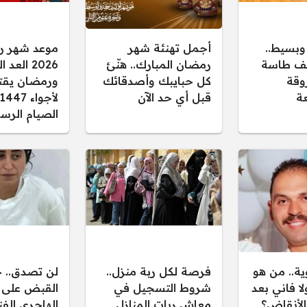
بسيط..
أجمل تهنئة شهر
موعد شهر ر
يف طاسة
رمضان المبارك.. هنّئ
2026 العد
وقة
كل حبايبك وأصدقائك
ورمضان يقت
عة
قبل أي حد الآن
الصيام الرس
ة.. من هو
فرصة لكل ربة منزل..
لن تصدق.. 
ا فاني بعد
شروط التسجيل في
القبض على
الأنقاض؟
معاش ربات المنازل
الهاجري الفن