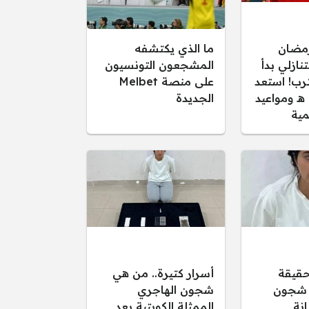
مضان
ما الذي يكتشفه
 التنازلي بدأ
المشجعون التونسيون
رب! استعد
على منصة Melbet
لأجواء 1447 هـ ومواعيد
الجديدة
مية
حقيقة
أسرار كتيرة.. من هي
 شجون
شجون الهاجري
انة
الممثلة الكويتية بعد