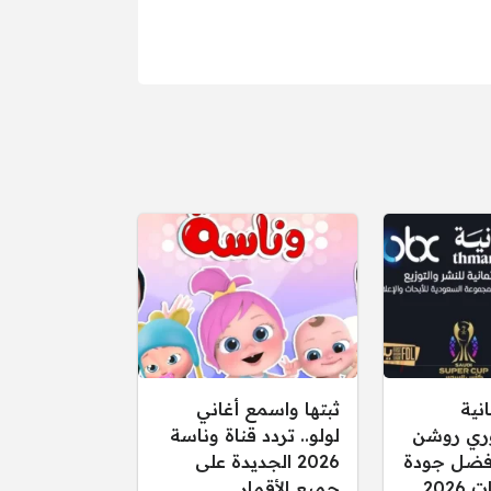
انية
ثبتها واسمع أغاني
ري روشن
لولو.. تردد قناة وناسة
فضل جودة
2026 الجديدة على
202
جميع الأقمار