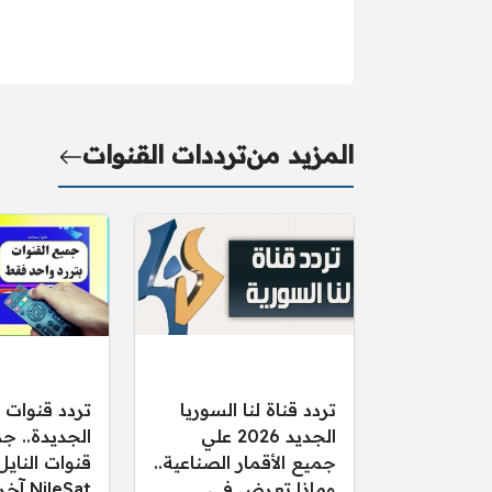
المزيد من
ترددات القنوات
تردد قناة لنا السوريا
تردد قنوات 
الجديد 2026 علي
الجديدة.. ج
جميع الأقمار الصناعية..
قنوات الناي
وماذا تعرض في
ileSat