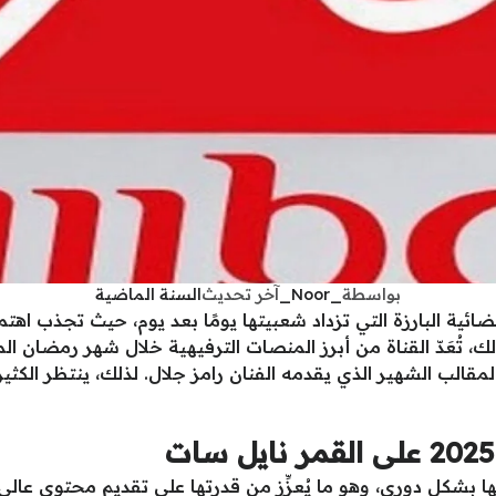
بواسطة
_Noor_
آخر تحديث
السنة الماضية
ائية البارزة التي تزداد شعبيتها يومًا بعد يوم، حيث تجذب ا
لك، تُعَدّ القناة من أبرز المنصات الترفيهية خلال شهر رمضان
لمقالب الشهير الذي يقدمه الفنان رامز جلال. لذلك، ينتظر الكث
ا بشكل دوري، وهو ما يُعزِّز من قدرتها على تقديم محتوى عال