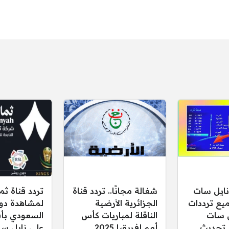
نايل سات
شغالة مجانًا.. تردد قناة
تردد قناة ثم
ميع ترددات
الجزائرية الأرضية
لمشاهدة دو
ل سات
الناقلة لمباريات كأس
السعودي بأ
N آخر تحديث
أمم إفريقيا 2025
على نايل سات 6