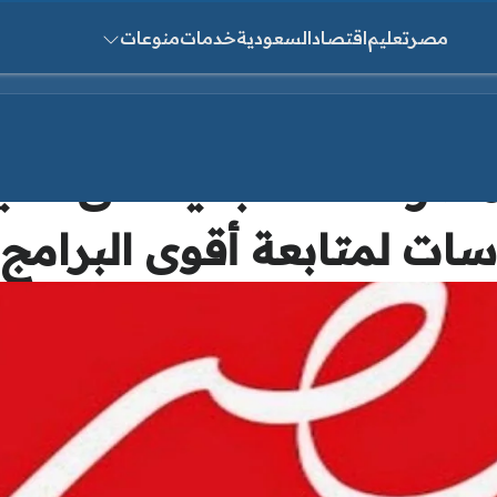
مصر
تعليم
اقتصاد
السعودية
خدمات
منوعات
ث عن:
تردد قناة MBC مصر 2025 الج
سات لمتابعة أقوى البرامج