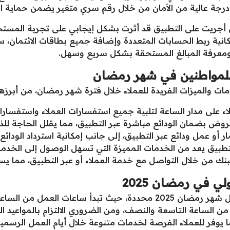
 درجة عالية من الأمان من خلال رقم سري متغير يضمن حماية ال
لتي أجريت على التطبيق قد أثرت بشكل إيجابي على تجربة المست
انية ربط الحسابات المتعددة وإضافة جميع بطاقات الائتمان، 
معرفة المبالغ المستحقة بشكل سريع وسهل.
 للمواطنين في شهر رمضان
ات والميزات الفريدة للعملاء خلال فترة شهر رمضان، من أبرزها
اء على مدار الساعة لتلبية جميع استفسارات العملاء واستفسارا
 بضمان الودائع مباشرة عبر التطبيق، مما يقلل الحاجة للذهاب 
 أو عمل ودائع عبر التطبيق، إلى جانب إمكانية استرداد الودائع
لتطبيق يعد من الخدمات المميزة التي تسهل الوصول إلى الخدم
نك من خلال التواصل مع خدمة العملاء أو عبر التطبيق، مما يسه
ي في رمضان 2025
تعتبر مواعيد العمل الخاصة ببنك CIB خلال شهر رمضان 2025 محددة، حيث ت
ارًا من الساعة التاسعة والنصف، ومن الضروري الالتزام بالمواعيد
يوفر للعملاء الفرصة لخدمات متنوعة خلال أيام العمل الرسمية