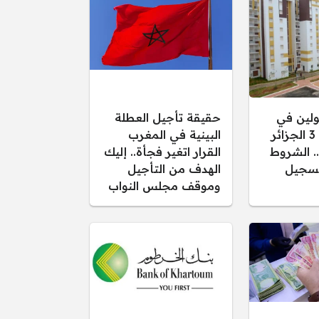
ولين في
حقيقة تأجيل العطلة
سكنات عدل 3 الجزائر
البينية في المغرب
نك.. الشروط
القرار اتغير فجأة.. إليك
تسجيل
الهدف من التأجيل
وموقف مجلس النواب