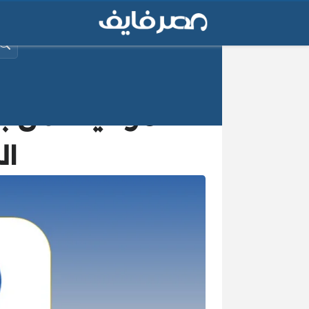
البح
ال