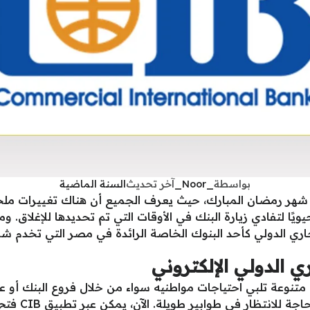
بواسطة
_Noor_
آخر تحديث
السنة الماضية
لاهتمام بمواعيد عمل بنك CIB خلال شهر رمضان المبارك، حيث يعرف الجميع أن هناك
يويًا لتفادي زيارة البنك في الأوقات التي تم تحديدها للإغلاق. و
جاري الدولي كأحد البنوك الخاصة الرائدة في مصر التي تخدم شر
 الدولي الإلكتروني
نوعة تلبي احتياجات مواطنيه سواء من خلال فروع البنك أو عبر
يسهل على العم