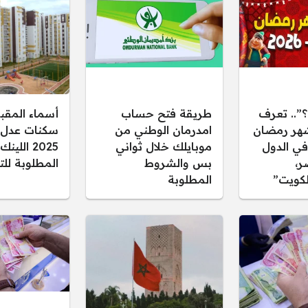
؟”.. تعرف
طريقة فتح حساب
أسماء المقب
هر رمضان
امدرمان الوطني من
يًا في الدول
موبايلك خلال ثواني
2025 اللي
ر،
بس والشروط
المطلوبة لل
لكويت”
المطلوبة