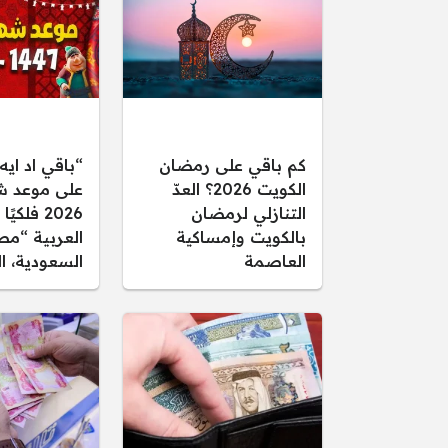
كم باقي على رمضان
“باقي اد ايه
الكويت 2026؟ العدّ
على موعد ش
التنازلي لرمضان
2026 فلك
بالكويت وإمساكية
العربية “مص
العاصمة
السعودية، ا