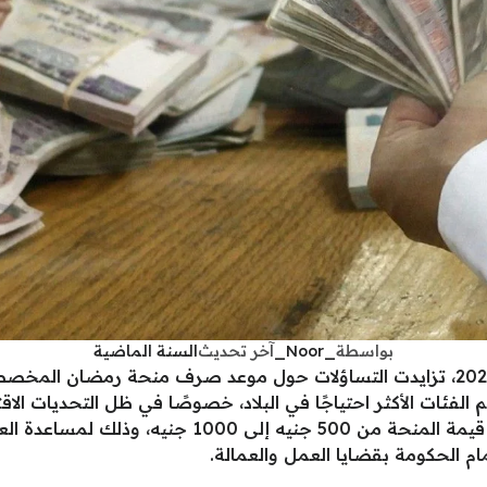
بواسطة
_Noor_
آخر تحديث
السنة الماضية
مع اقتراب عيد رمضان المبارك في العام 2025، تزايدت التساؤلات حول موعد صرف من
الفئات الأكثر احتياجًا في البلاد، خصوصًا في ظل التحديات الاقت
وقد أعلنت وزارة العمل المصرية عن زيادة قيمة المنحة
مام الحكومة بقضايا العمل والعمالة.