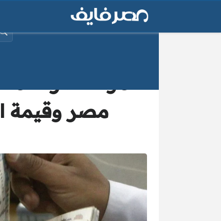
البح
مصر وقيمة ال