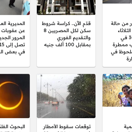
ر من حالة
قدّم الآن.. كراسة شروط
المديرية ال
ثلاثاء
سكن لكل المصريين 8
عن عقوبات 
30/12/2025 في
والتقديم الفوري
المرور الجدي
 ممطرة
بمقابل 100 ألف جنيه
لحوظ في
في بعض الح
رة
مية
توقعات سقوط الأمطار
البحوث الفل