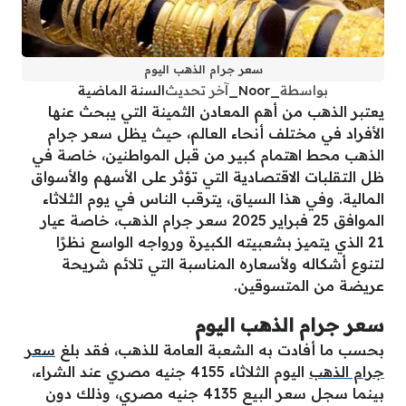
سعر جرام الذهب اليوم
بواسطة
_Noor_
آخر تحديث
السنة الماضية
يعتبر الذهب من أهم المعادن الثمينة التي يبحث عنها
الأفراد في مختلف أنحاء العالم، حيث يظل سعر جرام
الذهب محط اهتمام كبير من قبل المواطنين، خاصة في
ظل التقلبات الاقتصادية التي تؤثر على الأسهم والأسواق
المالية. وفي هذا السياق، يترقب الناس في يوم الثلاثاء
الموافق 25 فبراير 2025 سعر جرام الذهب، خاصة عيار
21 الذي يتميز بشعبيته الكبيرة ورواجه الواسع نظرًا
لتنوع أشكاله ولأسعاره المناسبة التي تلائم شريحة
عريضة من المتسوقين.
سعر جرام الذهب اليوم
بحسب ما أفادت به الشعبة العامة للذهب، فقد بلغ
سعر
جرام الذهب
اليوم الثلاثاء 4155 جنيه مصري عند الشراء،
بينما سجل سعر البيع 4135 جنيه مصري، وذلك دون