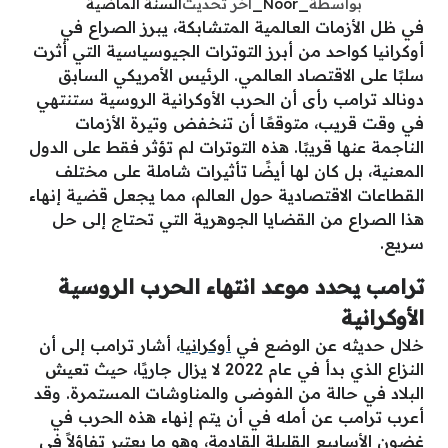
بواسطة
_Noor_
آخر تحديث
السنة الماضية
في ظل الأزمات العالمية المتشابكة، يبرز الصراع في
أوكرانيا كواحد من أبرز التوترات الجيوسياسية التي أثرت
سلبًا على الاقتصاد العالمي. الرئيس الأمريكي السابق
دونالد ترامب رأى أن الحرب الأوكرانية الروسية ستنتهي
في وقت قريب، متوقعًا أن تنخفض وتيرة الأزمات
الناجمة عنها قريبًا. هذه التوترات لم تؤثر فقط على الدول
المعنية، بل كان لها أيضًا تأثيرات شاملة على مختلف
القطاعات الاقتصادية حول العالم، مما يجعل قضية إنهاء
هذا الصراع من القضايا الجوهرية التي تحتاج إلى حل
سريع.
ترامب يحدد موعد انتهاء الحرب الروسية
الأوكرانية
خلال حديثه عن الوضع في
أوكرانيا
، أشار ترامب إلى أن
النزاع الذي بدأ في عام 2022 لا يزال جاريًا، حيث تعيش
البلاد في حالة من الفوضى والمناوشات المستمرة. وقد
أعرب ترامب عن أمله في أن يتم إنهاء هذه الحرب في
غضون الأسابيع القليلة القادمة، وهو ما يعتبر تفاؤلاً في