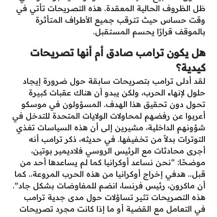
ظل الظروف الحالية المعقدة. هذه التصريحات تأتي في
وقت حساس حيث تترقب جميع الأطراف المتأثرة
بالموقف قرارًا يحسم المستقبل.
هل يكون ترامب صادق أم أنها تصريحات
كيدية؟
لقد أدلى ترامب بتصريحات سابقة حول ضرورة إيجاد
حلول لإنهاء الحرب، ولكن يبدو أن هناك عقبات كبيرة
تحول دون تحقيق هذا الهدف. المسؤولون في موسكو
أعربوا عن رفضهم لمحاولات الولايات المتحدة للتدخل في
شؤونهم الداخلية، مشيرين إلى أن هذه السياسات تغذي
التوترات بدلاً من تخفيفها. في حديثه، ذكر ترامب أنه
أجرى محادثات مع الرئيس الروسي فلاديمير بوتين،
موضحًا: “نحن نساعد أوكرانيا كما لم يساعدها أحد من
قبل.. هدفي إخراج أوكرانيا من هذه الحرب المروعة.. كما
أن ماكرون، رئيس فرنسا، انضم للمفاوضات بشكل جاد”.
هذه التصريحات تثير تساؤلات حول مدى جدية ترامب
في التعامل مع القضية أو ما إذا كانت مجرد تصريحات