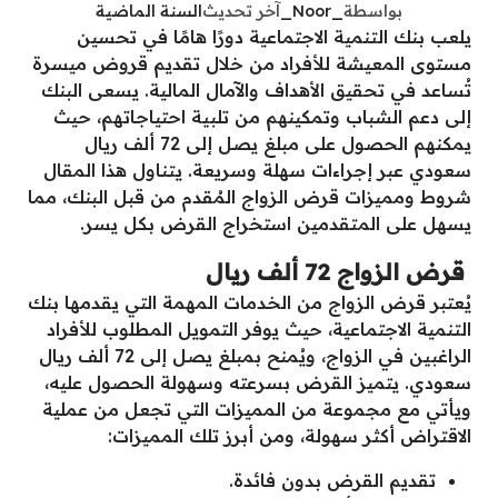
بواسطة
_Noor_
آخر تحديث
السنة الماضية
يلعب بنك التنمية الاجتماعية دورًا هامًا في تحسين
مستوى المعيشة للأفراد من خلال تقديم قروض ميسرة
تُساعد في تحقيق الأهداف والآمال المالية. يسعى البنك
إلى دعم الشباب وتمكينهم من تلبية احتياجاتهم، حيث
يمكنهم الحصول على مبلغ يصل إلى 72 ألف ريال
سعودي عبر إجراءات سهلة وسريعة. يتناول هذا المقال
شروط ومميزات قرض الزواج المُقدم من قبل البنك، مما
يسهل على المتقدمين استخراج القرض بكل يسر.
قرض الزواج 72 ألف ريال
يُعتبر قرض الزواج من الخدمات المهمة التي يقدمها بنك
التنمية الاجتماعية، حيث يوفر التمويل المطلوب للأفراد
الراغبين في الزواج، ويُمنح بمبلغ يصل إلى 72 ألف ريال
سعودي. يتميز القرض بسرعته وسهولة الحصول عليه،
ويأتي مع مجموعة من المميزات التي تجعل من عملية
الاقتراض أكثر سهولة، ومن أبرز تلك المميزات:
تقديم القرض بدون فائدة.