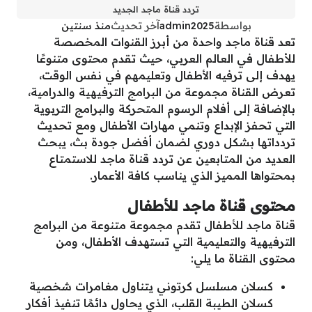
تردد قناة ماجد الجديد
بواسطة
admin2025
آخر تحديث
منذ سنتين
تعد قناة ماجد واحدة من أبرز القنوات المخصصة
للأطفال في العالم العربي، حيث تقدم محتوى متنوعًا
يهدف إلى ترفيه الأطفال وتعليمهم في نفس الوقت،
تعرض القناة مجموعة من البرامج الترفيهية والدرامية،
بالإضافة إلى أفلام الرسوم المتحركة والبرامج التربوية
التي تحفز الإبداع وتنمي مهارات الأطفال ومع تحديث
تردداتها بشكل دوري لضمان أفضل جودة بث، يبحث
العديد من المتابعين عن تردد قناة ماجد للاستمتاع
بمحتواها المميز الذي يناسب كافة الأعمار.
محتوى قناة ماجد للأطفال
قناة ماجد للأطفال تقدم مجموعة متنوعة من البرامج
الترفيهية والتعليمية التي تستهدف الأطفال، ومن
محتوى القناة ما يلي:
كسلان مسلسل كرتوني يتناول مغامرات شخصية
كسلان الطيبة القلب، الذي يحاول دائمًا تنفيذ أفكار