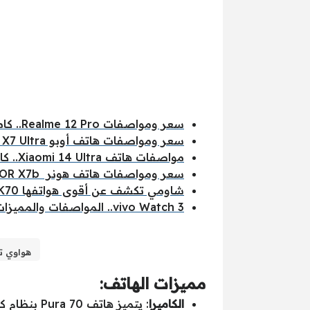
سعر ومواصفات Realme 12 Pro.. كاميرا مدهشة وامكانيات جبارة
سعر ومواصفات هاتف أوبو Find X7 Ultra قاهر هواتف سامسونج
مواصفات هاتف Xiaomi 14 Ultra.. كاميرا رائدة ومعالج قوي يتحدى هواتف سامسونج وآيفون
سعر ومواصفات هاتف هونر HONOR X7b مواصفات خارقة بشاشة كبيرة وكاميرا قوية وبطارية طويلة الأمد
شاومي تكشف عن أقوى هواتفها Redmi K70 بمواصفات خارقة برامات 24 جيجابايت
vivo Watch 3
.. المواصفات والمميزا
هواوي تعود بقوة بهاتف ra 70
مميزات الهاتف
:
الكاميرا
: يتميز هاتف Pura 70 بنظام كاميرا XMAGE المطور من هواوي، والذي يتضمن مستشعرًا رئيسيًا بدقة 50 ميجابكسل بحجم 1 بوصة.