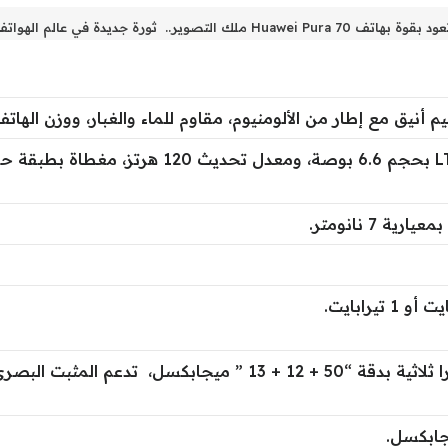
Huawei Pu ملك التصوير.. ثورة جديدة في عالم الهواتف الذكية
نيق مع إطار من الألومنيوم، مقاوم للماء والغبار، ووزن الهاتف 207 جرام