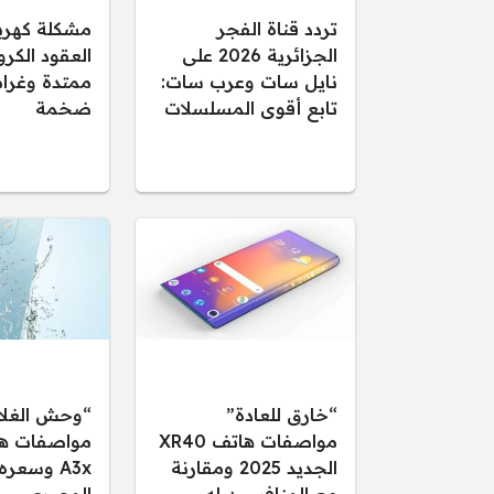
تردد قناة الفجر
مشكلة كهرب
الجزائرية 2026 على
العقود الكرو
نايل سات وعرب سات:
ممتدة وغرام
تابع أقوى المسلسلات
ضخمة
“خارق للعادة”
“وحش الغلا
مواصفات هاتف XR40
الجديد 2025 ومقارنة
A3x وسعر
مع المنافسين له
المصري