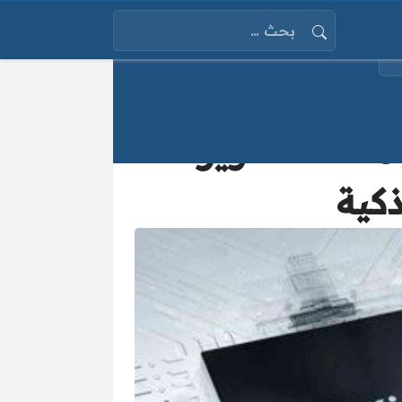
البحث عن:
واوي تعود بقوة بهاتف Huawei Pura 70 ملك التصوير..
ذكية