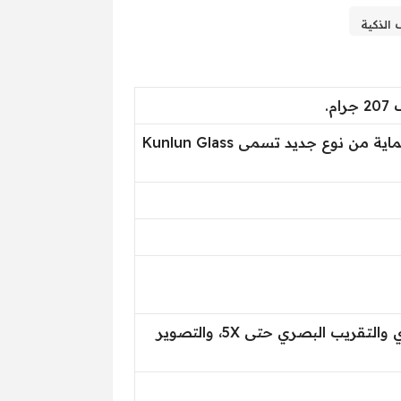
.
شاشة LTPO OLED بحجم 6.6 بوصة، ومعدل تحديث 120 هرتز، مغطاة بطبقة حماية من نوع جديد تسمى Kunlun Glass
يأتي الهاتف بكاميرا ثلاثية بدقة “50 + 12 + 13 ” ميجابكسل، تدعم المثبت البصري والتقريب البصري حتى 5X، والتصوير