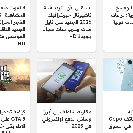
ا وفسخ
استقبل الآن.. تردد قناة
لا تفوّت متع
ية: نزاعات
ناشيونال جيوغرافيك
المشاهدة.. ت
ات دولية
2026 الجديد على نايل
سات وعرب سات مجانًا
الجديد النا
بجودة HD
المؤسس عثم
HD
بة”
مقارنة شاملة بين أبرز
كيفية تحميل
مواصفات هاتف Oppo
وسائل الدفع الإلكتروني
GTA 5 ع
ه في السوق
في 2025
الأداء بقى خ
على مزايا الل