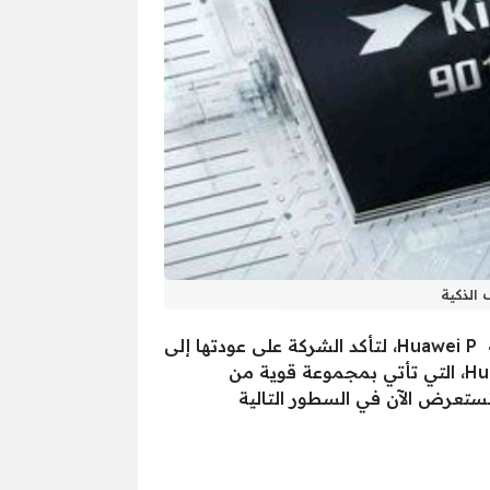
أعلنت شركة هواوي عن سلسلة هواتفها الجديدة الرائدة وذلك خلال احتفالات الذكرى 12 على إصدار سلسلة Huawei P، لتأكد الشركة على عودتها إلى
سباق العمالقة مع ابل وسامسونج، حيث أطلقت الشركة سلسلة هواتف جديدة تحمل اسم Huawei Pura 70، التي تأتي بمجموعة قوية من
ستعرض الآن في السطور التالية