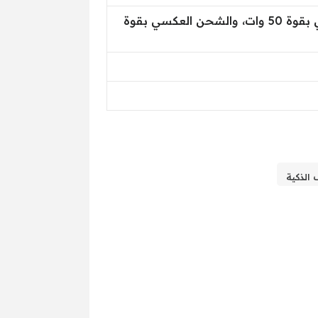
بسعة 4900 مللي أمبير مع تقنية الشحن السريع بقوة 66 وات، والشحن اللاسلكي بقوة 50 وات، والشحن العكسي بقوة