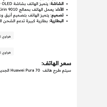
الشاشة
: يتميز الهاتف بشاشة LTPO OLED كبيرة بحجم 6.6 بوصة مع معدل تحديث 120 هرتز ودقة +FHD.
الأداء
: يعمل الهاتف بمعالج Kirin 9010 الجديد من هواوي، والذي يوفر أداءً سريعًا وسلسًا.
تصميم
: يتميز الهاتف بتصميم أنيق 
البطارية
: بطارية كبيرة تدعم الشحن السريع بقوة 66 وات، والشحن اللاسلكي بقوة 50 وات
هواوي تعود بقوة بهاتف ra 70
هواوي تعود بقوة بهاتف ra 70
سعر الهاتف
:
سيتم طرح هاتف Huawei Pura 70 الجديد في الأسواق بسعر يبدأ من 700 يورو.