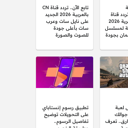
ة
تابع الآن.. تردد قناة CN
ردد قناة
بالعربية 2026 الجديد
الفجر الجزائرية 2026
على نايل سات وعرب
قلة لمسلسل
سات بأعلى جودة
ان بجودة
للصوت والصورة
 لعبة
تطبيق رسوم إنستاباي
لى جوالك
على التحويلات توضيح
ارق.. تعرف
تفاصيل الرسوم..
عبة
وطريقة الخصم