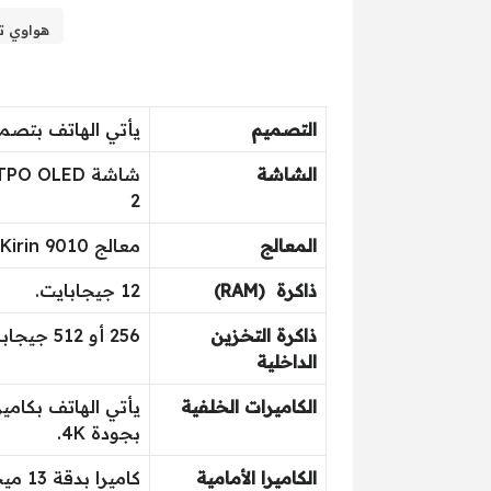
هواوي تعود بقوة بهاتف ra 70
التصميم
يأتي الهاتف بتصميم أ
الشاشة
2
المعالج
معالج Kirin 9010 بمعيارية 7 نانومتر.
ذاكرة (RAM)
12 جيجابايت.
ذاكرة التخزين
256 أو 512 جيجابايت أو 1 تيرابايت.
الداخلية
الكاميرات الخلفية
بجودة 4K.
الكاميرا الأمامية
كاميرا بدقة 13 ميجابكسل.