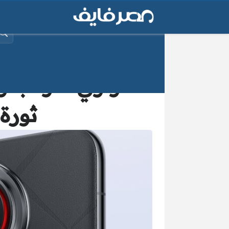
البح
ثورة 