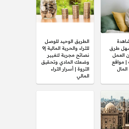
شاهدة
الطريق الوحيد للوصل
أسهل طرق
للثراء والحرية المالية |9
ن العمل
نصائح مجربة لتغيير
 | مواقع
وضعك المادي وتحقيق
المال
الثروة | أسرار الثراء
المالي