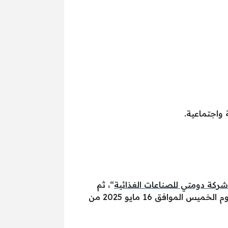
 واجتماعية.
ركة دومتي للصناعات الغذائية
“، ثم
الحضور للمقابلات الشخصية في العنوان التالي: مركز التنمية الشبابية (إستاد المنصورة الرياضي)، وذلك يوم الخميس الموافق 16 مايو 2025 من