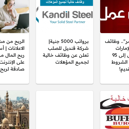
ر”.. وظائف
برواتب 5000 جنية|
الربح من م
إمارات
شركة قنديل للصلب
الاعلانات | 
برواتب تصل إلى 95
تعلن عن وظائف خالية
ربح المال م
 الشروط
لجميع المؤهلات
على الإنترنت
ديم!
صادقة لربح 