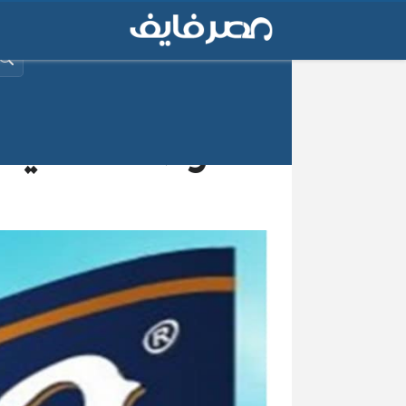
البح
وظائف خالية 