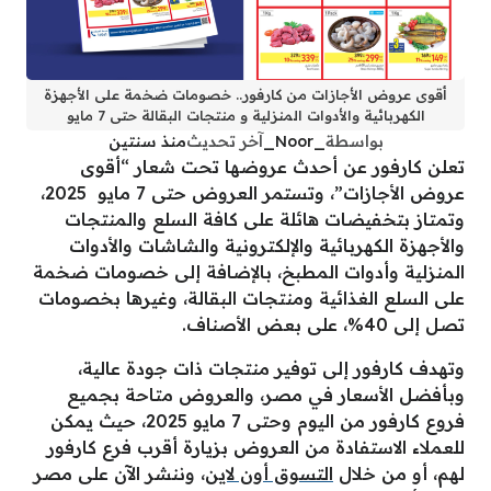
أقوى عروض الأجازات من كارفور.. خصومات ضخمة على الأجهزة
الكهربائية والأدوات المنزلية و منتجات البقالة حتى 7 مايو
بواسطة
_Noor_
آخر تحديث
منذ سنتين
تعلن كارفور عن أحدث عروضها تحت شعار “أقوى
عروض الأجازات”، وتستمر العروض حتى 7 مايو 2025،
وتمتاز بتخفيضات هائلة على كافة السلع والمنتجات
والأجهزة الكهربائية والإلكترونية والشاشات والأدوات
المنزلية وأدوات المطبخ، بالإضافة إلى خصومات ضخمة
على السلع الغذائية ومنتجات البقالة، وغيرها بخصومات
تصل إلى 40%، على بعض الأصناف.
وتهدف كارفور إلى توفير منتجات ذات جودة عالية،
وبأفضل الأسعار في مصر، والعروض متاحة بجميع
فروع كارفور من اليوم وحتى 7 مايو 2025، حيث يمكن
للعملاء الاستفادة من العروض بزيارة أقرب فرع كارفور
لهم، أو من خلال
التسوق أون لاين
، وننشر الآن على مصر