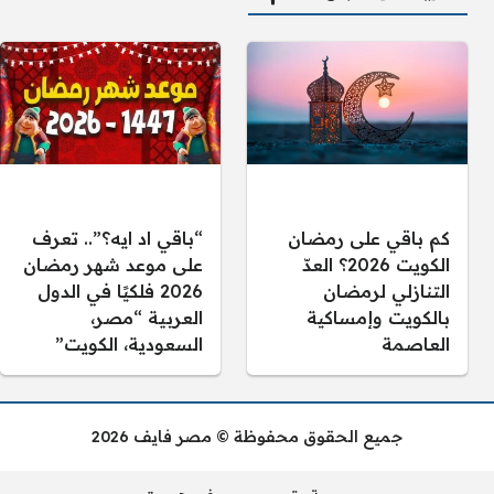
كم باقي على رمضان
“باقي اد ايه؟”.. تعرف
الكويت 2026؟ العدّ
على موعد شهر رمضان
التنازلي لرمضان
2026 فلكيًا في الدول
بالكويت وإمساكية
العربية “مصر،
العاصمة
السعودية، الكويت”
جميع الحقوق محفوظة © مصر فايف 2026