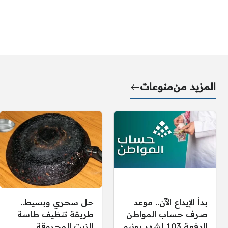
المزيد من
منوعات
بدأ الإيداع الآن.. موعد
حل سحري وبسيط..
صرف حساب المواطن
طريقة تنظيف طاسة
الدفعة 103 لشهر يونيو
الزيت المحروقة