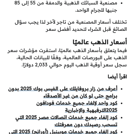
مصنعية السبائك الذهبية والدمغة من 55 إلى 85
جنيها للجرام الواحد.
تختلف أسعار المصنعية من تاجر لآخر لذا يجب سؤال
الصائغ قبل الشراء لتحديد أفضل سعر
أسعار الذهب عالميًا
فيما يتعلق بأسعار الذهب عالميًا، استقرت مؤشرات سعر
الذهب على البورصات العالمية، وفقًا للبيانات الحالية،
سجل سعر أوقية الذهب اليوم حوالي 2,033 دولارًا.
اقرأ أيضا
أعرف من زار بروفايلك على الفيس بوك 2025 بدون
برامج حتى لو كان من غير الأصدقاء
كود واحد لإلغاء جميع خدمات فودافون
2025الترفيهية والإخبارية
كود إلغاء جميع خدمات اتصالات مصر 2025 التي
تسحب رصيدك دون معرفتك
كود إلغاء جميع خدمات موبينيل (أورانج) 2025 التي