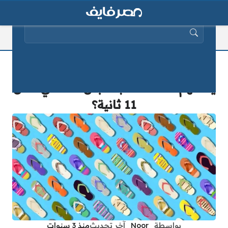
البحث عن:
اختبار الوهم البصري.. هل أنت 1% الذين
يمكنهم اكتشاف الباذنجان المخفي خلال
11 ثانية؟
بواسطة
_Noor_
آخر تحديث
منذ 3 سنوات