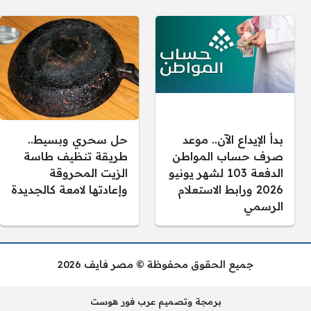
بدأ الإيداع الآن.. موعد
حل سحري وبسيط..
صرف حساب المواطن
طريقة تنظيف طاسة
الدفعة 103 لشهر يونيو
الزيت المحروقة
2026 ورابط الاستعلام
وإعادتها لامعة كالجديدة
الرسمي
جميع الحقوق محفوظة © مصر فايف 2026
برمجة وتصميم عرب فور هوست