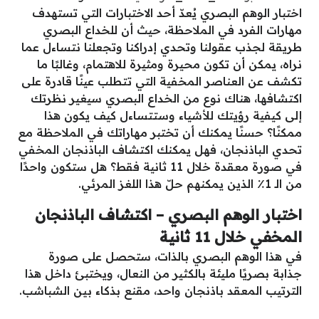
اختبار الوهم البصري يُعدّ أحد الاختبارات التي تستهدف
مهارات الفرد في الملاحظة، حيث أن للخداع البصري
طريقة لجذب عقولنا وتحدي إدراكنا وتجعلنا نتساءل عما
نراه، يمكن أن تكون محيرة ومثيرة للاهتمام، وغالبًا ما
تكشف عن العناصر المخفية التي تتطلب عينًا قادرة على
اكتشافها، هناك نوع من الخداع البصري سيغير نظرتك
إلى كيفية رؤيتك للأشياء وستتساءل كيف يكون هذا
ممكنًا؟ حسنًا يمكنك أن تختبر مهاراتك في الملاحظة مع
تحدي الباذنجان، فهل يمكنك اكتشاف الباذنجان المخفي
في صورة معقدة خلال 11 ثانية فقط؟ هل ستكون واحدًا
من الـ 1٪ الذين يمكنهم حلّ هذا اللغز المرئي.
اختبار الوهم البصري – اكتشاف الباذنجان
المخفي خلال 11 ثانية
في هذا الوهم البصري بالذات، ستحصل على صورة
جذابة بصريًا مليئة بالكثير من النعال، ويختبئ داخل هذا
الترتيب المعقد باذنجان واحد، مقنع بذكاء بين الشباشب.