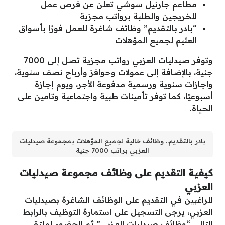
مطاعم جارنيل سوشي تعلن عن فرص عمل
للخريجين والطلبة برواتب مجزية
“
بادر بالتقديم” وظائف شاغرة للعمل فورًا بأسواق
العثيم لجميع المؤهلات
وتوفر صيدليات العزبي رواتب مجزية تصل إلى 7000
جنية، بالإضافة إلى عمولات وحوافز وأرباح نصف سنوية،
واجازات سنوية ورسمية مدفوعة الأجر، ويوم إجازة
أسبوعيًا، كما توفر تأمينات طبية واجتماعية وتامين على
الحياة.
بادر بالتقديم.. وظائف خالية لجميع المؤهلات بمجموعة صيدليات
العزبي براتب 7000 جنية
كيفية التقديم على وظائف مجموعة صيدليات
العزبي
للراغبين في التقديم على الوظائف الشاغرة بصيدليات
العزبي، يرجى التسجيل على استمارة التوظيف بالرابط
التالي “
وظائف صيدليات العزبي
” ثم الحضور لملتقى