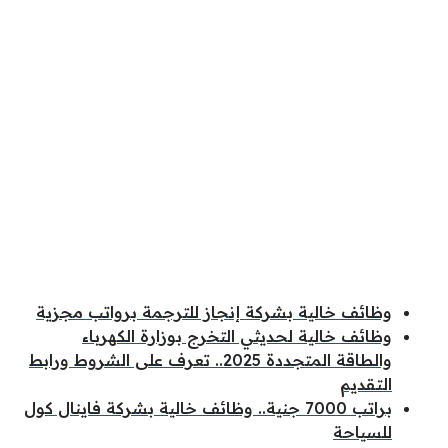
وظائف خالية بشركة إنجاز للترجمة برواتب مجزية
وظائف خالية لحديثي التخرج بوزارة الكهرباء
والطاقة المتجددة 2025.. تعرف على الشروط ورابط
التقديم
براتب 7000 جنية.. وظائف خالية بشركة فاينال كول
للسياحة