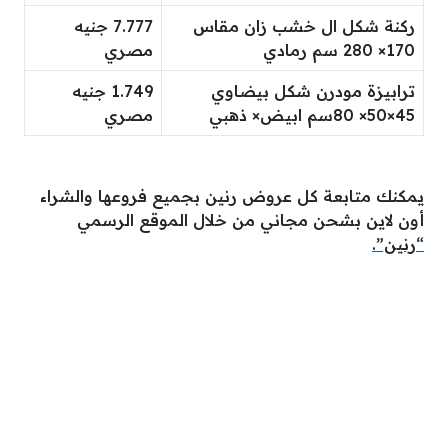
ركنة شكل ال خشب زان مقاس
7.777 جنيه
170× 280 سم رمادي
مصري
ترابيزة مودرن شكل بيضاوي
1.749 جنيه
45×50× 80سم ابيض× ذهبي
مصري
يمكنك متابعة كل عروض رنين بجميع فروعها والشراء
أون لاين بشحن مجاني من خلال الموقع الرسمي
“رنين”.