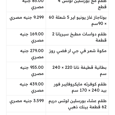
طقم مج بورسلين لوتس 4
85.00 جنيه
قطع
مصري
بوتاجاز غاز يونيو اير 5 شعلة 60
9.299 جنيه مصري
× 90سم
طقم دواسات مطبخ سيريانا 2
169.00 جنيه
قطعة
مصري
مكوة شعر في جي ار فضي روز
279.00 جنيه
مصري
بطانية قطيفة نانا 220 × 240
955.00 جنيه
سم
مصري
طقم كوفرته مايكروفايبر فور
439.00 جنيه
بيد 240 × 170 سم
مصري
طقم عشاء بورسلين لوتس دريم
3.599 جنيه مصري
62 قطعة بينك ذهبي