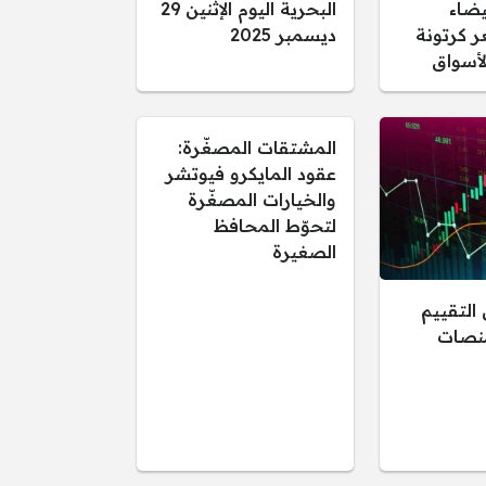
يضاء
البحرية اليوم الإثنين 29
ر كرتونة
ديسمبر 2025
أسواق
المشتقات المصغّرة:
عقود المايكرو فيوتشر
والخيارات المصغّرة
لتحوّط المحافظ
الصغيرة
التقييم
منصات