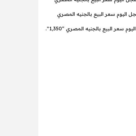
ن في مصر “جرام الذهب عيار 21” سجل اليوم سعر الشراء بالجنيه المصري “1,549” سجل اليوم سعر البيع بالجنيه المصري