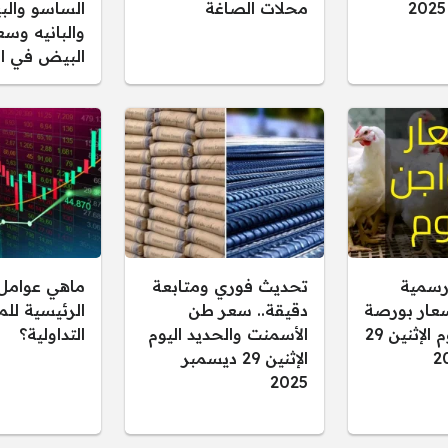
محلات الصاغة
الساسو والب
والبانيه وسع
البيض في ال
رسمية
تحديث فوري ومتابعة
ماهي عوامل 
سعار بورصة
دقيقة.. سعر طن
الرئيسية لل
الدواجن اليوم الإثنين 29
الأسمنت والحديد اليوم
التداولية؟
الإثنين 29 ديسمبر
2025