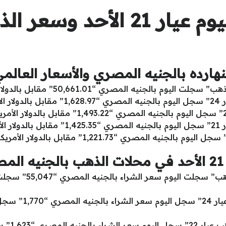
بكم سعر الذهب اليوم عيار 21
ليوم بالجنيه المصري “50,661.01” مقابل بالدولار الأمريكي “1,865.67”.
59”.
52”.
)
سعر الذهب الان في مصر
سعر الذهب اليوم مصر
“جرام ا