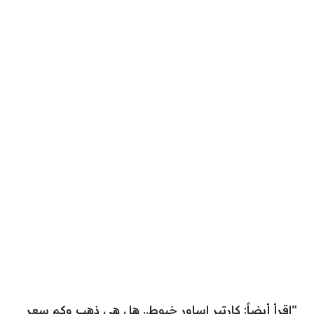
“اقرأ أيضاً:
كارتير اساور خيوط.. هل هي ذهب وكم سعر