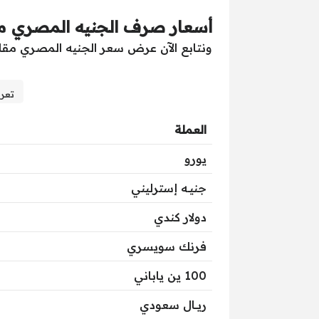
أسعار صرف الجنيه المصري مق
ونتابع الآن عرض سعر الجنيه المصري مقابل 
تعرف
العملة
يورو
جنيــه إسترليني
دولار كندي
فرنك سويسري
100 ين ياباني
ريـــال سعودي