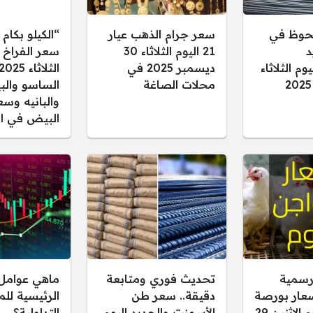
حوظ في
سعر جرام الذهب عيار
“الكيلو بكام 
د
21 اليوم الثلاثاء 30
سعر الفراخ ا
م الثلاثاء
ديسمبر 2025 في
الثلاثاء
محلات الصاغة
الساسو والب
والبانيه وسع
البيض في ال
رسمية
تحديث فوري ومتابعة
ماهي عوامل 
سعار بورصة
دقيقة.. سعر طن
الرئيسية لل
الدواجن اليوم الإثنين 29
الأسمنت والحديد اليوم
التداولية؟