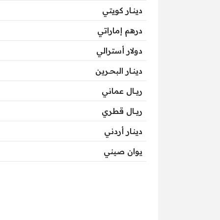
دينــار كويتي
درهم إماراتي
دولار أسترالي
دينــار البحــرين
ريـــال عماني
ريـــال قطري
دينـار أردني
يوان صيني