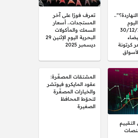
النهاردة؟”..
تعرف فورًا على آخر
ليوم
المستجدات.. أسعار
 30/12/2025
السمك والمأكولات
يضاء
البحرية اليوم الإثنين 29
ر كرتونة
ديسمبر 2025
أسواق
المشتقات المصغّرة:
عقود المايكرو فيوتشر
والخيارات المصغّرة
لتحوّط المحافظ
الصغيرة
التقييم
منصات