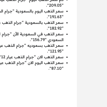
“209.05”.
“191.63”.
“182.92”.
السعودي “156.79”.
“121.95”.
سعر الذهب الان “جرام الذهب عيار 12” سجل اليوم سعر الشراء بالريال السعودي “104.26” سجل اليوم سعر البيع بالريال السعودي “104.52”.
“87.10”.