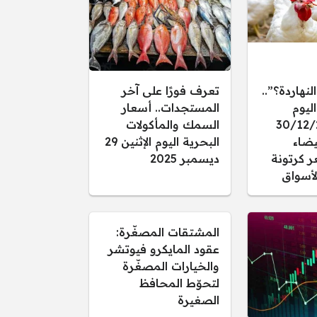
النهاردة؟”..
تعرف فورًا على آخر
ليوم
المستجدات.. أسعار
 30/12/2025
السمك والمأكولات
يضاء
البحرية اليوم الإثنين 29
ر كرتونة
ديسمبر 2025
أسواق
المشتقات المصغّرة:
عقود المايكرو فيوتشر
والخيارات المصغّرة
لتحوّط المحافظ
الصغيرة