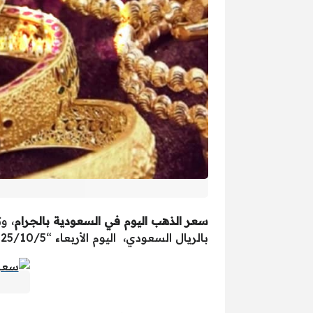
سعر الذهب اليوم في السعودية بالجرام
، و
بالريال السعودي، اليوم الأربعاء “2025/10/5” ميلادي والموافق “1444/3/9” هجري.