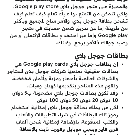
والمميزة على متجر جوجل بلاي Google play store،
ولكي تتمكن من التمتع بها عليك تعلم كيف تعلم كيف
تشحن بطاقة جوجل بلاي، والأمر متاح للجميع وبأكثر
من طريقة إما عن طريق شحن حسابك في متجر
Google play وإما عبر استخدام بطاقات الإئتمان أو من
رصيد جوالك فالأمر يرجع لرغبتك.
بطاقات جوجل بلاي
إن بطاقات جوجل بلاي Google play cards هي
بطاقات حقيقية تمنحها شركات جوجل بلاي للمتاجر
والشركات العالمية بأسعار رمزية وأثمان مُخفضة،
وتقوم هذه المتاجر بتقديمها كهدايا وهبات.
وقد تكون بطاقات جوجل بلاي مشحونة ب5 دولار،
10 دولار، 20 دولار، 50 دولار، 100 دولار.
لكل من يملك بطاقة جوجل بلاي إمكانية استخدام
رموز تلك البطاقات في شراء التطبيقات والألعاب
والكتب المدفوعة، بالإضافة لإمكانية شحن ألعاب
فري فاير وببجي موبايل وفورت نايت بالإضافة