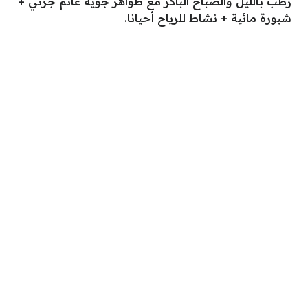
رطب بالليل والصباح الباكر مع ظواهر جوية غائم جزئي +
شبورة مائية + نشاط للرياح أحيانا.