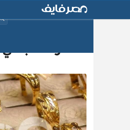
البح
سعر الذهب في الس