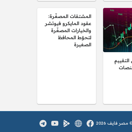
المشتقات المصغّرة:
عقود المايكرو فيوتشر
والخيارات المصغّرة
لتحوّط المحافظ
الصغيرة
التقييم
منصات
صر فايف 2026
فيسبوك
الموقع الالكتروني
يوتيوب
تطبيق اندرويد
تلغرام
مواقع التواصل