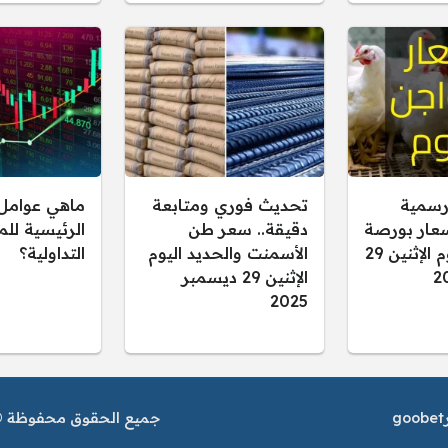
رسمية
تحديث فوري ومتابعة
ماهي عوامل 
سعار بورصة
دقيقة.. سعر طن
الرئيسية لل
الدواجن اليوم الإثنين 29
الأسمنت والحديد اليوم
التداولية؟
الإثنين 29 ديسمبر
2025
goobet
جميع الحقوق محفوظة © م