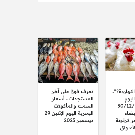
النهاردة؟”..
تعرف فورًا على آخر
ليوم
المستجدات.. أسعار
 30/12/2025
السمك والمأكولات
يضاء
البحرية اليوم الإثنين 29
ر كرتونة
ديسمبر 2025
أسواق