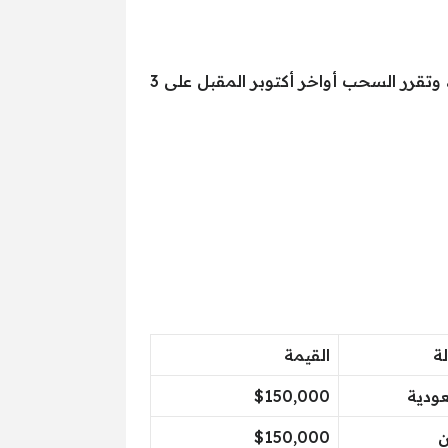
فاز المواطن السوداني محمد أحمد عبد الباقي أرباب والمقيم في السُّعُودية بجائزة المئة ألف دولار الأخيرة، وتقرر السحب أواخر أكتوبر المقبل على 3
لة
القيمة
ودية
$150,000
ن
$150,000