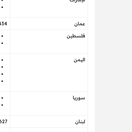
عمان
434
فلسطين
اليمن
سوريا
لبنان
627