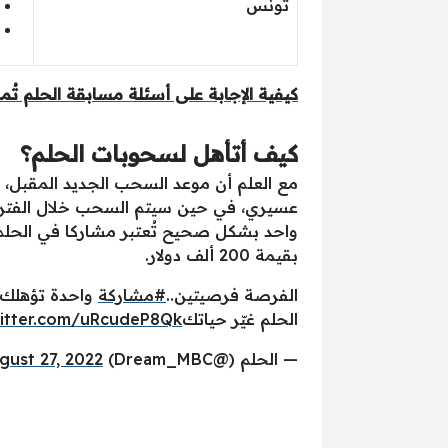
تونس
كيفية الإجابة على أسئلة مسابقة الحلم تُمكنك من
كيف أتأهل لسحوبات الحلم؟
بقيمة 200 ألف دولار.
الفرصة فرصيتين..
#مشاركة
واحدة تؤهلك لسحب
الحلم غيّر حياتك
witter.com/uRcudeP8Qk
— الحلم (@Dream_MBC)
gust 27, 2022