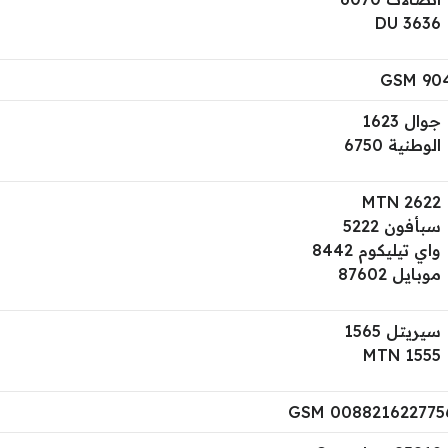
DU 3636
GSM 90
جوال 1623
الوطنية 6750
MTN 2622
سبأفون 5222
واي تيليكوم 8442
موبايل 87602
سيريتل 1565
MTN 1555
GSM 008821622775