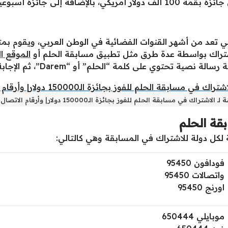
ة أسبوعية بقيمة 5000 دولار.
نوات MBC والتي تعد من أشهر القنوات الفضائية في الوطن العربي، ويق
 الاشتراك بواسطة عدة طرق مثل تطبيق مسابقة الحلم أو
الموقع ا
ة “الحلم” أو “Darem”، ثم الإجابة على الأسئلة والتأكد من أنها صحيحة.
اشتراك في مسابقة الحلم للفوز بجائزة الـ150000 دولار| وأرقام الاتصال الجديدة
قة الحلم
ل دولة للاشتراك في المسابقة وهي كالتالي:
فودافون 95450
واتصالات 95450
اورنج 95450
موبايلي 650444