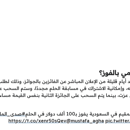
ي بالفوز؟
 أيام قليلة من الإعلان المباشر عن الفائزين بالجوائز، وذلك لطلب ا
، وإمكانية الاشتراك في مسابقة الحلم مجددًا، وستم السحب عل
دني غسان عزت، بينما يتم السحب على الجائزة الثانية بنفس القيمة م
ية يفوز بـ100 ألف دولار في الحلم
#صدى_المل
https://t.co/xenr50sQev
@mustafa_agha
pic.twitt