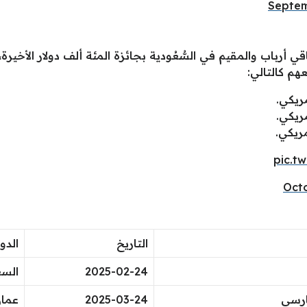
Septem
pic.t
Octo
التاريخ
الدو
2025-02-24
السع
ارسي
2025-03-24
عما