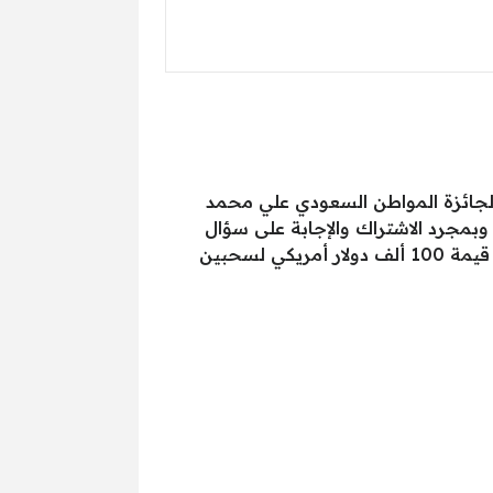
 الجديد المقبل، سيكون يوم الخميس القادم الموافق 25 أغسطس 2025، وفاز بالجائزة المواطن السعودي علي محمد
ة على جائزتين كل جائزة بقيمة 100 ألف دولار أمريكي، وبمجرد الاشتراك والإجابة على سؤال
واحد بشكل صحيح تُعتبر مشاركا في الحلم ومتأهل لسحب الحلم التالي وهو المقرر له خلال الأيام المقبلة قيمة 100 ألف دولار أمريكي لسحبين