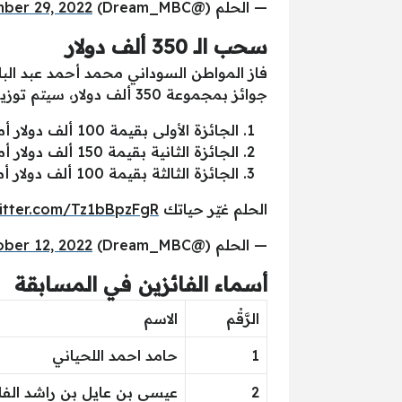
— الحلم (@Dream_MBC)
ber 29, 2022
سحب الـ 350 ألف دولار
جوائز بمجموعة 350 ألف دولار، سيتم توزيعهم كالتالي:
الجائزة الأولى بقيمة 100 ألف دولار أمريكي.
الجائزة الثانية بقيمة 150 ألف دولار أمريكي.
الجائزة الثالثة بقيمة 100 ألف دولار أمريكي.
الحلم غيّر حياتك
witter.com/Tz1bBpzFgR
— الحلم (@Dream_MBC)
ber 12, 2022
أسماء الفائزين في المسابقة
الرَّقْم
الاسم
1
حامد احمد اللحياني
2
عيسى بن عايل بن راشد الف