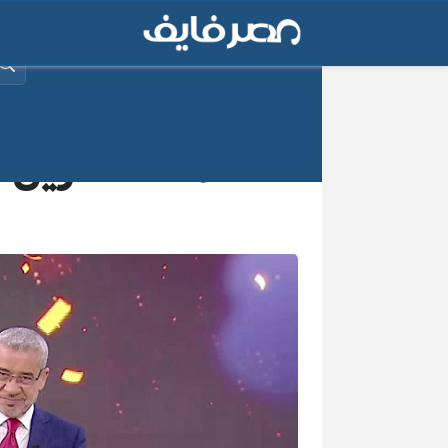
البح
أسماء الفائزين