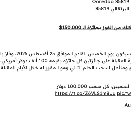
Ooredoo 85819
البرتقالي 85819
 الفوز بجائزة الـ 150.000$
مع العلم أن موعد السحب
عسيري، في حين سيتم السحب خلال الفترة المقبل
ين، كل سحب 100،000 دولار
https://t.co/Z6VLS1m8Uu
pic.t
Au