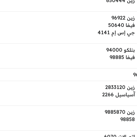
زين 650444
زين 96922
فيفا 50640
جي إس إم 4141
بتلكو 94000
فيفا 98885
9
زين 2833120
آسياسيل 2266
زين 9885870
98858
اتصالات 6070