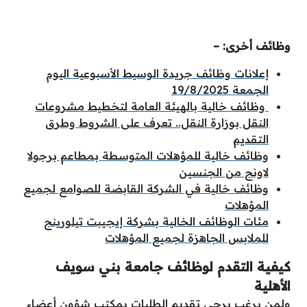
وظائف أخرى: –
إعلانات وظائف جريدة الوسيط الأسبوعية اليوم
الجمعة 19/8/2025
وظائف خالية بالهيئة العامة لتخطيط مشروعات
النقل بوزارة النقل.. تعرف على الشروط وطرق
التقديم
وظائف خالية للمؤهلات المتوسطة بمطاعم برجولا
لاونج من الجنسين
وظائف خالية في الشركة القابضة للصوامع لجميع
المؤهلات
مئات الوظائف الخالية بشركة إيجيبت تيلورينج
للملابس ال
جاهزة لجميع المؤهلات
كيفية التقدم لوظائف جامعة بني سويف
الأهلية
ولمن يرغب يرجى تقديم الطلبات بمكتب شؤون أعضاء