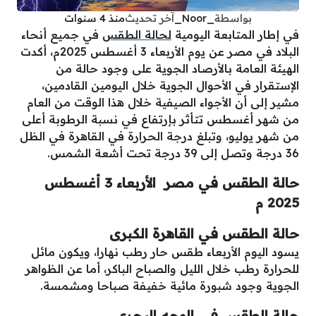
بواسطة
_Noor_
آخر تحديث
منذ 4 سنوات
في إطار المتابعة اليومية
لحالة الطقس
في جميع أنحاء
البلاد في مصر عن يوم الأربعاء 3 أغسطس 2025م، أكدت
الهيئة العامة بالأرصاد الجوية على وجود حالة من
الإستقرار في الأحوال الجوية خلال اليومين القادمين،
مشير إلى أن الأجواء الصيفية خلال هذا الوقت من العام
من شهر أغسطس تتأثر بإرتفاع في نسبة الرطوبة أعلى
من شهر يوليو، وتبلغ درجة الحرارة في القاهرة في الظل
36 درجة وتصل إلى 39 درجة تحت أشعة الشمس.
حالة الطقس في مصر الأربعاء 3 أغسطس
2025 م
حالة الطقس في القاهرة الكبرى
يسود اليوم الأربعاء طقس حار رطب نهارا، ويكون مائل
للحرارة رطب خلال الليل والصباح الباكر، أما عن الظواهر
الجوية وجود شبورة مائية خفيفة صباحا ومشمسة.
حالة الطقس في الوجه البحري