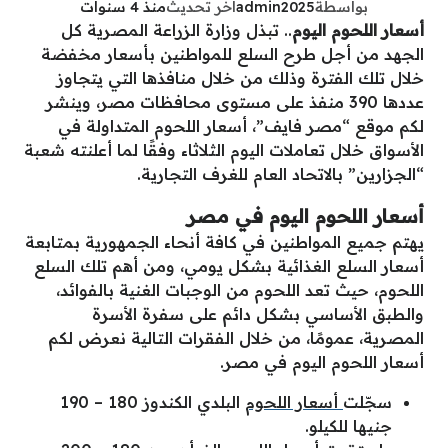
بواسطة
admin2025
آخر تحديث
منذ 4 سنوات
أسعار اللحوم اليوم
.. تبذل وزارة الزراعة المصرية كل
الجهد من أجل طرح السلع للمواطنين بأسعار مخفضة
خلال تلك الفترة وذلك من خلال منافذها التي يتجاوز
عددها 390 منفذ على مستوى محافظات مصر، وينشر
لكم موقع “مصر فايف”، أسعار اللحوم المتداولة في
الأسواق خلال تعاملات اليوم الثلاثاء وفقًا لما أعلنته شعبة
“الجزارين” بالاتحاد العام للغرف التجارية.
أسعار اللحوم اليوم في مصر
يهتم جميع المواطنين في كافة أنحاء الجمهورية بمتابعة
أسعار السلع الغذائية بشكل يومي، ومن أهم تلك السلع
اللحوم، حيث تعد اللحوم من الوجبات الغنية بالفوائد،
والطبق الأساسي بشكل دائم على سفرة الأسرة
المصرية، عمومًا، من خلال الفقرات التالية نعرض لكم
أسعار اللحوم اليوم في مصر.
سجّلت
أسعار اللحوم
البلدي الكندوز 180 – 190
جنيها للكيلو.