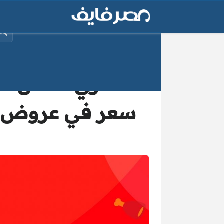
البح
اشتري افضل الخ