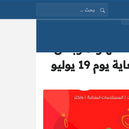
البحث عن:
لنهاردة وبأقل
سعر في عروض لولو هايبر ماركت مصر ولغاية يوم 19 يوليو