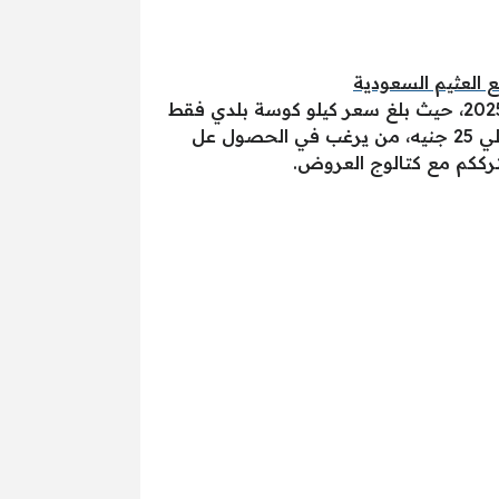
سعر الخضروات الطازجة في عروض لولو هايبر ماركت مصر اليوم مذهلة، والتي تتوافر حتى يوم 19 يوليو 2025، حيث بلغ سعر كيلو كوسة بلدي فقط
7.45 جنيه بدلاً من 14 جنيه، كما بلغ سعر فلفل رومي أحمر أو أصفر فقط 14.95 جنيه بدلاً من السعر الأصلي 25 جنيه، من يرغب في الحصول عل
ترككم مع كتالوج العروض.