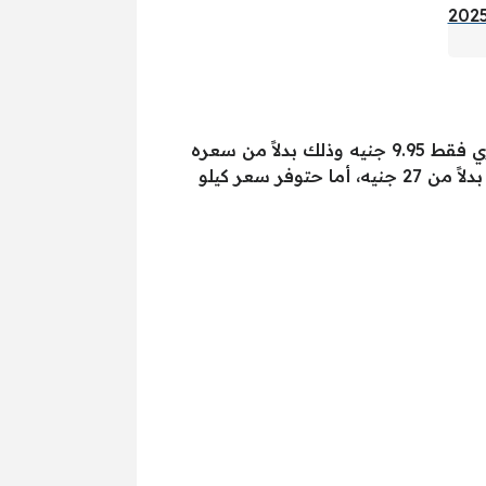
سعر الفواكه الطازجة داخل كتالوج عروض لولو هايبر ماركت مخفضة، حيث بلغ سعر كيلو عنب أحمر مصري فقط 9.95 جنيه وذلك بدلاً من سعره
الأصلي 15 جنيه، كما جاء سعر كيلو مانجو زبدية في عروض لولو هايبر ماركت مصر اليوم 16.95 جنيه فقط بدلاً من 27 جنيه، أما حتوفر سعر كيلو