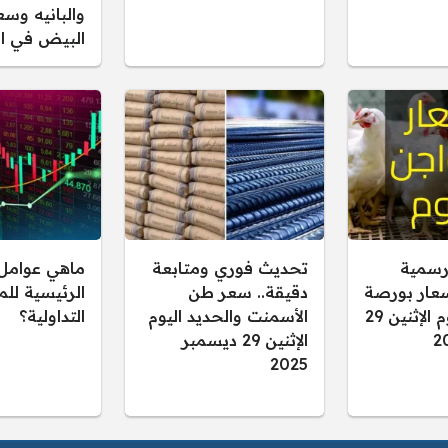
والبانيه وسع
البيض في ال
رسمية
تحديث فوري ومتابعة
ماهي عوامل 
سعار بورصة
دقيقة.. سعر طن
الرئيسية لل
الدواجن اليوم الإثنين 29
الأسمنت والحديد اليوم
التداولية؟
الإثنين 29 ديسمبر
2025