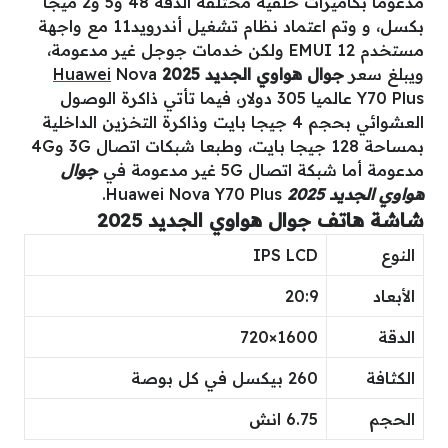
مدعوماً بكاميرات خلفية مختلفة الدقة 48 و5 و2 ميجا
بكسل، و وتم اعتماد نظام تشغيل أندرويد11 مع واجهة
مستخدم EMUI 12 ولكن خدمات جوجل غير مدعومة،
ويبلغ سعر
جوال هواوي الجديد 2025
Nova
Huawei
Y70 Plus عالميا 305 دولار، فيما تأتي ذاكرة الوصول
العشوائي بحجم 4 جيجا بايت وذاكرة التخزين الداخلية
بمساحة 128 جيجا بايت، وطبعا شبكات اتصال 3G و4G
مدعومة أما شبكة اتصال 5G غير مدعومة في
جوال
هواوي الجديد 2025
Huawei Nova Y70 Plus.
شاشة
هاتف جوال هواوي الجديد 2025
النوع
IPS LCD
الأبعاد
20:9
الدقة
1600×720
الكثافة
260 بيكسل في كل بوصة
الحجم
6.75 انش