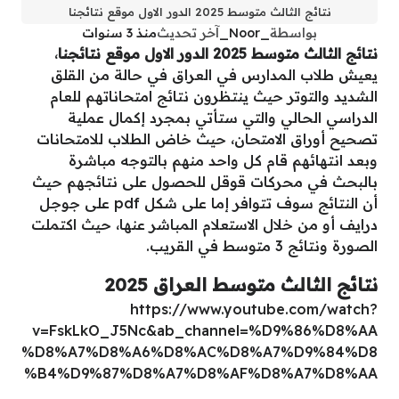
نتائج الثالث متوسط 2025 الدور الاول موقع نتائجنا
بواسطة
_Noor_
آخر تحديث
منذ 3 سنوات
نتائج الثالث متوسط 2025 الدور الاول موقع نتائجنا
،
يعيش طلاب المدارس في العراق في حالة من القلق
الشديد والتوتر حيث ينتظرون نتائج امتحاناتهم للعام
الدراسي الحالي والتي ستأتي بمجرد إكمال عملية
تصحيح أوراق الامتحان، حيث خاض الطلاب للامتحانات
وبعد انتهائهم قام كل واحد منهم بالتوجه مباشرة
بالبحث في محركات قوقل للحصول على نتائجهم حيث
أن النتائج سوف تتوافر إما على شكل pdf على جوجل
درايف أو من خلال الاستعلام المباشر عنها، حيث اكتملت
الصورة ونتائج 3 متوسط في القريب.
نتائج الثالث متوسط العراق 2025
https://www.youtube.com/watch?
v=FskLkO_J5Nc&ab_channel=%D9%86%D8%AA
%D8%A7%D8%A6%D8%AC%D8%A7%D9%84%D8
%B4%D9%87%D8%A7%D8%AF%D8%A7%D8%AA