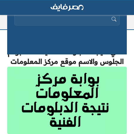
البحث عن:
ظهرت fany.emis.gov.eg بوابة التعليم
الفني نتيجة الدبلومات الفنية 2025 برقم
الجلوس والاسم موقع مركز المعلومات