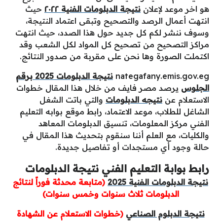
هو اخر موعد لإعلان
نتيجة الدبلومات الفنية ٢٠٢٢
حيث
انتهت أعمال الرصد والتصحيح وتبقى اعتماد النتيجة،
وسوف ننشر لكم كل جديد حول هذا الصدد، حيث انتهت
مراكز التصحيح من تصحيح كل المواد لكل الشعب وقد
اكتملت الصورة وها نحن على مقربة من صدور النتائج.
nategafany.emis.gov.eg
نتيجة الدبلومات 2025 برقم
الجلوس
يرصد مصر فايف من خلال هذا المقال خطوات
الاستعلام عن
نتيجه الدبلومات
والتي باتت الشغل
الشاغل للطلاب، موعد الاعتماد، رابط موقع بوابه التعليم
الفني مركز المعلومات، تنسيق الدبلومات المعاهد
والكليات، مع العلم أننا سنقوم بتحديث هذا المقال في
حالة وجود أي مستجدات أو تفاصيل جديدة.
رابط بوابة التعليم الفني نتيجة الدبلومات
نتيجة الدبلومات الفنية 2025
(متابعة محدثة فوراً لنتائج
الدبلومات ثلاث سنوات وخمس سنوات)
نتيجة الدبلوم الصناعي
(خطوات الاستعلام عن الشهادة