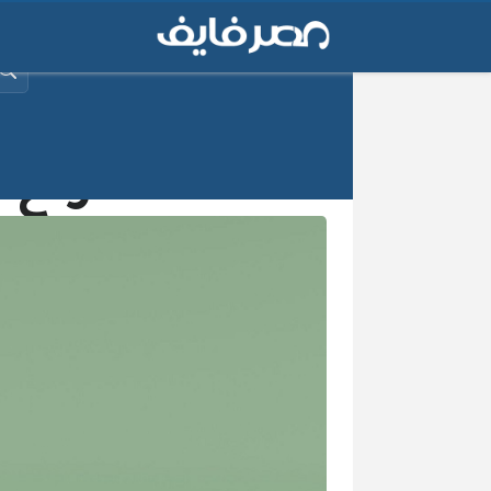
البح
رفع ا