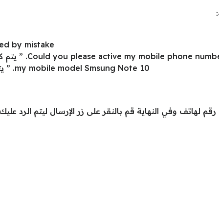
d by mistake.
Could you please active my mobile p. ” يتم كتابة رقم الهاتف الذي تريد استرجاعه هنا “
my mobile model Smsung Note 10. ” يتم ذكر نوع هاتفك الجوال في هذا المكان “
 رقم لهاتف وفي النهاية قم بالنقر على زر الإرسال ليتم الرد عل