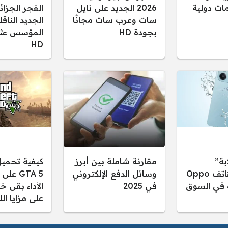
ات دولية
2026 الجديد على نايل
سات وعرب سات مجانًا
الجديد النا
بجودة HD
المؤسس عثم
HD
بة”
مقارنة شاملة بين أبرز
كيفية تحميل
مواصفات هاتف Oppo
وسائل الدفع الإلكتروني
GTA 5 ع
ه في السوق
في 2025
الأداء بقى خ
على مزايا الل