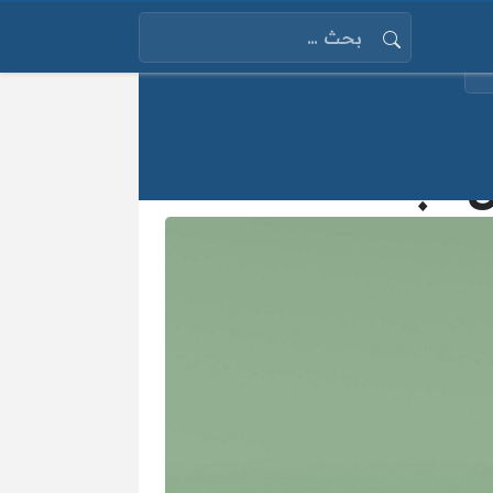
البحث عن:
س اب