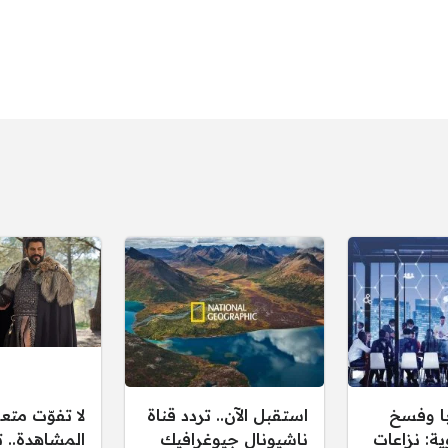
ا وفسخ
استقبل الآن.. تردد قناة
لا تفوّت متع
ية: نزاعات
ناشيونال جيوغرافيك
المشاهدة.. ت