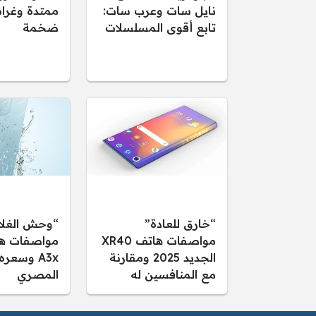
نايل سات وعرب سات:
ممتدة وغرام
تابع أقوى المسلسلات
ضخمة
“خارق للعادة”
“وحش الغلا
مواصفات هاتف XR40
الجديد 2025 ومقارنة
A3x وسعر
مع المنافسين له
المصري