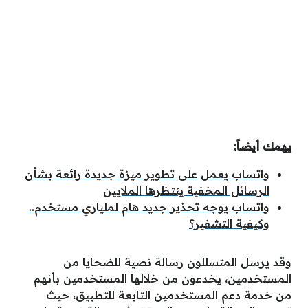
يهمك أيضاً:
واتساب يعمل على تطوير ميزة جديدة رائعة بشأن
الرسائل المخفية ينتظرها الملايين
واتساب يوجه تحذير جديد هام لملياري مستخدم..
وكيفية التشفير؟
وقد يرسل المتسللون رسالة نصية للضحايا من
المستخدمين، يخدعون من خلالها المستخدمين بأنهم
من خدمة دعم المستخدمين التابعة للتطبيق، حيث