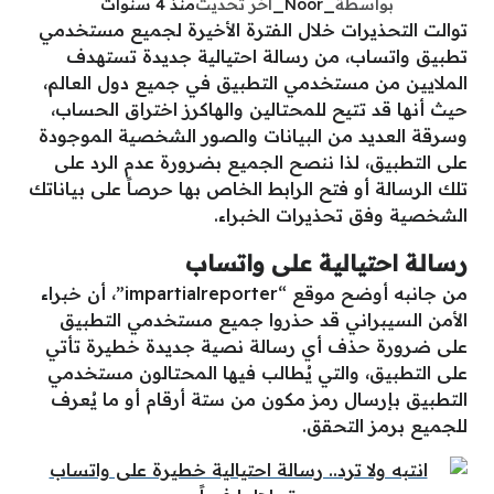
بواسطة
_Noor_
آخر تحديث
منذ 4 سنوات
توالت التحذيرات خلال الفترة الأخيرة لجميع مستخدمي
تطبيق واتساب، من رسالة احتيالية جديدة تستهدف
الملايين من مستخدمي التطبيق في جميع دول العالم،
حيث أنها قد تتيح للمحتالين والهاكرز اختراق الحساب،
وسرقة العديد من البيانات والصور الشخصية الموجودة
على التطبيق، لذا ننصح الجميع بضرورة عدم الرد على
تلك الرسالة أو فتح الرابط الخاص بها حرصاً على بياناتك
الشخصية وفق تحذيرات الخبراء.
رسالة احتيالية على واتساب
من جانبه أوضح موقع “impartialreporter”، أن خبراء
الأمن السيبراني قد حذروا جميع مستخدمي التطبيق
على ضرورة حذف أي رسالة نصية جديدة خطيرة تأتي
على التطبيق، والتي يُطالب فيها المحتالون مستخدمي
التطبيق بإرسال رمز مكون من ستة أرقام أو ما يُعرف
للجميع برمز التحقق.