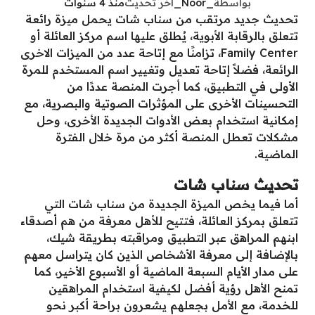
بواسطة
_Noor_
آخر تحديث
منذ 4 سنوات
تحديث جديد مرتقب من سناب شات يحمل ميزة رائعة
تتعلق بالرقابة الأبوية، يُطلق عليها اسم مركز العائلة أو
Family Center، تزامنًا مع إتاحة عدد من الميزات الاخرى
الرائعة، فضلاً إتاحة تعديل وتغيير اسم المستخدم للمرة
الأولى في التطبيق، كما أجرت المنصة عددًا من
التحسينات الأخرى على المؤثرات الصوتية والبصرية، مع
إمكانية استخدام بعض الأدوات الجديدة الأخرى، وحل
مشكلات تعطل المنصة أكثر من مرة خلال الفترة
الماضية.
تحديث سناب شات
أما فيما يخص الميزة الجديدة من سناب شات التي
تتعلق بمركز العائلة، فتتيح للأهل معرفة من هم أصدقاء
ابنهم المراهق عبر التطبيق ومراقبته بطريقة شيك،
بالإضافة إلى معرفة الأشخاص الذين كان يتراسل معهم
على مدار الأيام السبعة الماضية أو الأسبوع الأخير، كما
تمنح الأهل رؤية أفضل لكيفية استخدام المراهقين
للخدمة، مع الأمل بجعلهم يشعرون براحة أكبر نحو