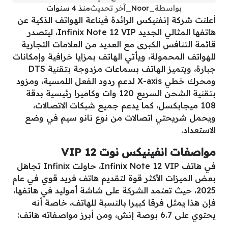
بواسطة
_Noor_
آخر تحديث
منذ 4 سنوات
أعلنت شركة إنفنيكس الرائدة فيناعة الهواتف الذكية عن
هاتفها المثالي الجديد Infinix Note 12 VIP، ليتصدر
قائمة التنافس الكبرى مع العديد من العلامات التجارية
للهواتف المحمولة، ويأتي الهاتف بمزايا خرافية وإمكانات
جبارة، ويتميز الهاتف بسماعات مزدوجة بتقنية DTS
ومحرك خطي X-axis لدعم ردود الفعل اللمسية، ومزود
بتقنية الشحن السريع 120 وات وكاميرا رئيسية بدقة
108 ميجابكسل، كما يدعم جميع شبكات الاتصالات،
ويحمل شريحتي اتصالات من نوع نانو سيم في وضع
الاستعداد.
مواصفات انفينيكس نوت 12 VIP
في هاتف Infinix Note 12 VIP، حاولت Infinix تجاهل
بعض الميزات الأكثر قوة لتقديم هاتف فريد قوي في عام
2025، حيث تعتمد الشركة على شاشة أموليد في هاتفها،
فإن هذا يمثل فرقا كبيرا بالنسبة للهاتف، خاصة أنه
يحتوي على 6.7 بوصة إنش، ومن أبرز مواصفاته هاتف: