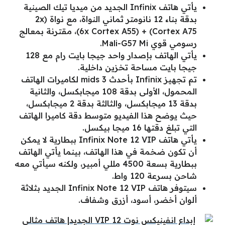
يأتي هاتف Infinix الجديد من ميديا تيك الصينية
بدقة بناء 12 نانومتر ثماني النواة، مع نواة (2x
Cortex A75) + (6x Cortex A55)، مقترنة بمعالج
رسومي قوي Mali-G57 Mi.
يأتي الهاتف بإصدار واحد جيجا بايت رام مع 128
جيجا بايت مساحة تخزين داخلية.
تم تجهيز Infinix بأحدث 3 mids لكاميرات الهاتف
المحمول، الأولى بدقة 108 ميجابكسل، والثانية
بدقة 13 ميجابكسل، والثالثة بدقة 2 ميجابكسل،
حيث يوضح هذا الفيديو متوسط ​​دقة كاميرا الهاتف
التي تبلغ دقتها 16 ميجا بيكسل.
يأتي هاتف Infinix Note 12 VIP ببطارية لا يمكن
أن تكون ضخمة في هذا الهاتف، بينما يأتي الهاتف
ببطارية بسعة 4500 مللي أمبير، ولكنه سيأتي معه
شاحن بسرعة 120 واط.
سيتوفر هاتف Infinix Note 12 VIP الجديد بثلاثة
ألوان أخضر، أسود، أزرق وشفاف.