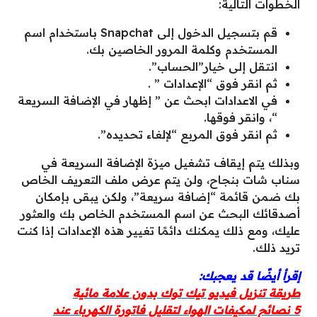
الخطوات التالية:
قم بتسجيل الدخول إلى Snapchat باستخدام اسم
المستخدم وكلمة المرور الخاصين بك.
انتقل إلى خيار”الحساب”.
ثم انقر فوق “الإعدادات ” .
في الاعدادات ابحث عن ” إظهار في الإضافة السريعة
“، وانقر فوقها.
ثم انقر فوق المربع “لإلغاء تحديده”.
وبذلك يتم إيقاف تشغيل ميزة الإضافة السريعة في
سناب شات بنجاح، ولن يتم عرض ملف التعريف الخاص
بك ضمن قائمة “إضافة سريعة”، ولكن يبقى بإمكان
أصدقائك البحث عن اسم المستخدم الخاص بك والعثور
عليك، ومع ذلك يمكنك دائمًا تغيير هذه الإعدادات إذا كنت
تريد ذلك.
إقرأ أيضًا قد يعجبك:
طريقة تنزيل فيديو تيك توك بدون علامة مائية
5 نصائح لمكيفات الهواء لتقليل فاتورة الكهرباء عند