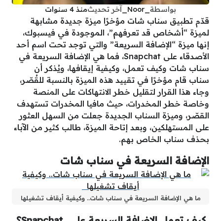
بواسطة
_Noor_
آخر تحديث
منذ 4 سنوات
قدّم تطبيق سناب شات مؤخرًا ميزة جديدة مشابهة
لميزة “أشخاص قد تعرفهم”، الموجودة في فيسبوك،
إنها ميزة “الإضافة السريعة” والتي توجد تحت اسم أحد
الأصدقاء على Snapchat، فما هي الإضافة السريعة في
سناب شات وكيف تعمل، وكيفية إيقافها، ويُذكر أن
سناب قام مؤخرًا في تقييد هذه الميزة بالنسبة للقُصّر،
وجاء هذا القرار لتقليل خطر الانتهاكات على المنصة
وخاصة خطر المخدرات، حيث مافيا المخدرات تستهدف
القصّر، وميزة السناب الجديدة جعلت من السهل العثور
على المستهلكين، وبعد إتاحة الميزة، طالب كثير من الآباء
بحذف سناب الخاص بهم.
الإضافة السريعة في سناب شات
ما هي الإضافة السريعة في سناب شات.. وكيفية أيقاف تشغيلها
كيف تعمل الإضافة السريعة على
Snapchat
؟