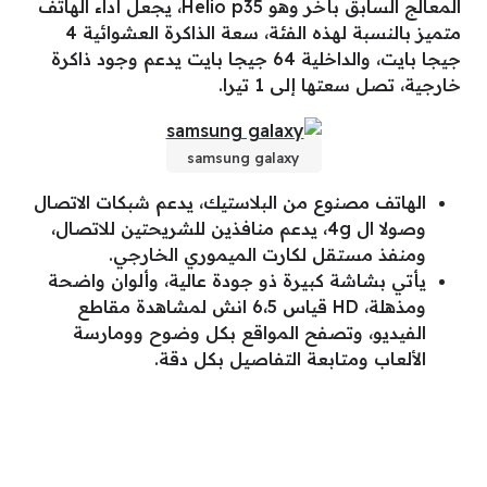
المعالج السابق بأخر وهو Helio p35، يجعل أداء الهاتف
متميز بالنسبة لهذه الفئة، سعة الذاكرة العشوائية 4
جيجا بايت، والداخلية 64 جيجا بايت يدعم وجود ذاكرة
خارجية، تصل سعتها إلى 1 تيرا.
samsung galaxy
الهاتف مصنوع من البلاستيك، يدعم شبكات الاتصال
وصولا ال 4g، يدعم منافذين للشريحتين للاتصال،
ومنفذ مستقل لكارت الميموري الخارجي.
يأتي بشاشة كبيرة ذو جودة عالية، وألوان واضحة
ومذهلة، HD قياس 6،5 انش لمشاهدة مقاطع
الفيديو، وتصفح المواقع بكل وضوح وومارسة
الألعاب ومتابعة التفاصيل بكل دقة.