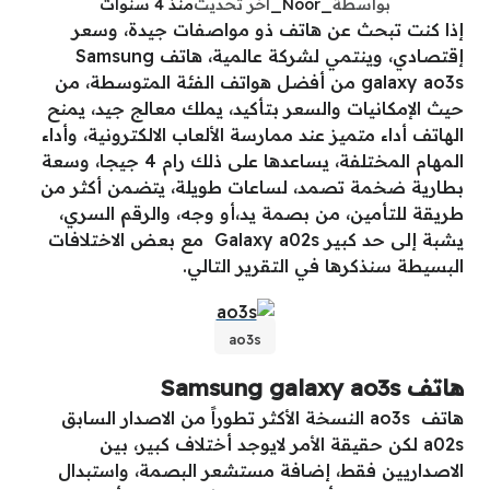
بواسطة
_Noor_
آخر تحديث
منذ 4 سنوات
إذا كنت تبحث عن هاتف ذو مواصفات جيدة، وسعر
إقتصادي، وينتمي لشركة عالمية، هاتف Samsung
galaxy ao3s من أفضل هواتف الفئة المتوسطة، من
حيث الإمكانيات والسعر بتأكيد، يملك معالج جيد، يمنح
الهاتف أداء متميز عند ممارسة الألعاب الالكترونية، وأداء
المهام المختلفة، يساعدها على ذلك رام 4 جيجا، وسعة
بطارية ضخمة تصمد، لساعات طويلة، يتضمن أكثر من
طريقة للتأمين، من بصمة يد،أو وجه، والرقم السري،
يشبة إلى حد كبير Galaxy a02s مع بعض الاختلافات
البسيطة سنذكرها في التقرير التالي.
ao3s
هاتف Samsung galaxy ao3s
هاتف ao3s النسخة الأكثر تطوراً من الاصدار السابق
a02s لكن حقيقة الأمر لايوجد أختلاف كبير، بين
الاصداريين فقط، إضافة مستشعر البصمة، واستبدال