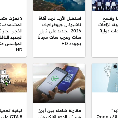
ا وفسخ
استقبل الآن.. تردد قناة
لا تفوّت متع
ية: نزاعات
ناشيونال جيوغرافيك
المشاهدة.. ت
ات دولية
2026 الجديد على نايل
سات وعرب سات مجانًا
الجديد النا
بجودة HD
المؤسس عثم
HD
بة”
مقارنة شاملة بين أبرز
كيفية تحميل
مواصفات هاتف Oppo
وسائل الدفع الإلكتروني
GTA 5 ع