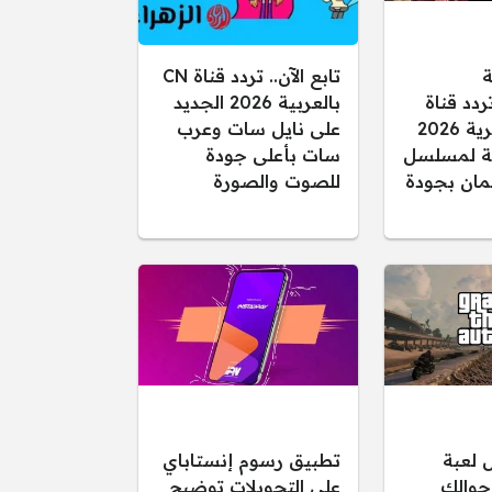
ة
تابع الآن.. تردد قناة CN
ردد قناة
بالعربية 2026 الجديد
الفجر الجزائرية 2026
على نايل سات وعرب
قلة لمسلسل
سات بأعلى جودة
ان بجودة
للصوت والصورة
 لعبة
تطبيق رسوم إنستاباي
لى جوالك
على التحويلات توضيح