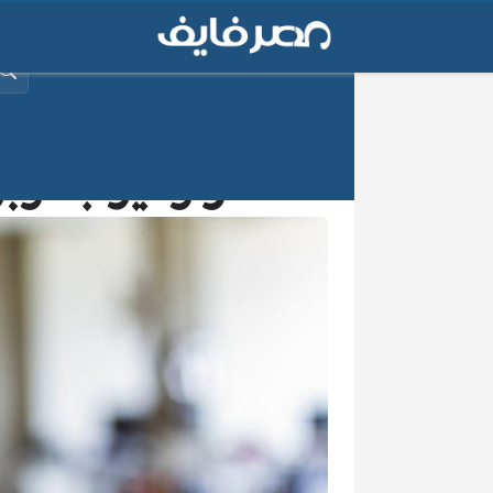
البح
سعر وعيوب اوبو رينو 10 اكس Reno 10x