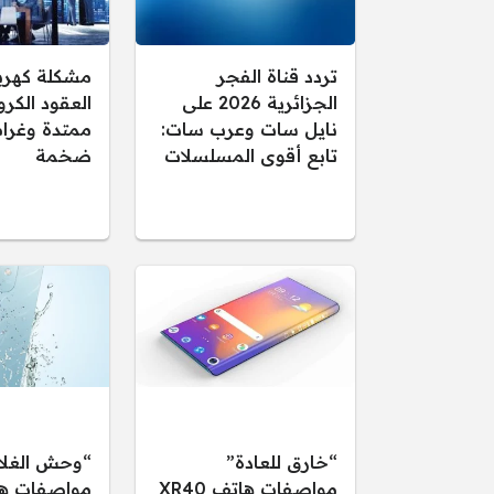
تردد قناة الفجر
مشكلة كهرب
الجزائرية 2026 على
العقود الكرو
نايل سات وعرب سات:
ممتدة وغرام
تابع أقوى المسلسلات
ضخمة
“خارق للعادة”
“وحش الغلا
مواصفات هاتف XR40