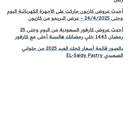
أحدث عروض كازيون ماركت على الأجهزة الكهربائية اليوم
وحتى 24/4/2025 – عرض البريمو من كازيون
أحدث عروض كارفور السعودية من اليوم وحتى 25
رمضان 1443 خلي رمضانك هالسنة أحلى مع كارفور
بالصور قائمة أسعار كحك العيد 2025 من حلواني
الصعيدي EL-Saidy Pastry