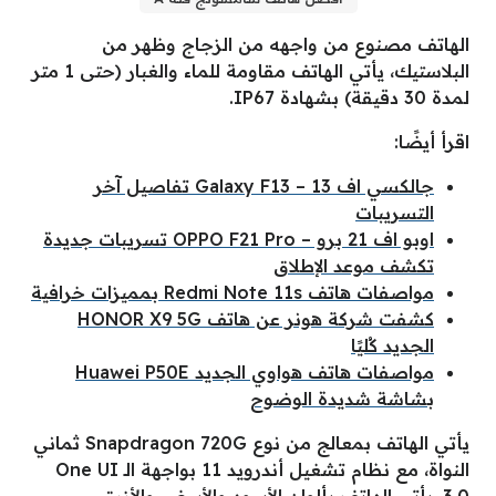
الهاتف مصنوع من واجهه من الزجاج وظهر من
البلاستيك، يأتي الهاتف مقاومة للماء والغبار (حتى 1 متر
لمدة 30 دقيقة) بشهادة IP67.
اقرأ أيضًا:
جالكسي اف 13 – Galaxy F13 تفاصيل آخر
التسريبات
اوبو اف 21 برو – OPPO F21 Pro تسريبات جديدة
تكشف موعد الإطلاق
مواصفات هاتف Redmi Note 11s بمميزات خرافية
كشفت شركة هونر عن هاتف HONOR X9 5G
الجديد كُليًا
مواصفات هاتف هواوي الجديد Huawei P50E
بشاشة شديدة الوضوح
يأتي الهاتف بمعالج من نوع Snapdragon 720G ثماني
النواة، مع نظام تشغيل أندرويد 11 بواجهة الـ One UI