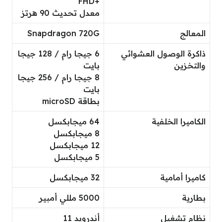
+FHD
معدل تحديث 90 هرتز
المعالج
Snapdragon 720G
ذاكرة الوصول العشوائي
6 جيجا رام / 128 جيجا
والتخزين
بايت
8 جيجا رام / 256 جيجا
بايت
بطاقة microSD
الكاميرا الخلفية
64 ميجابكسل
8 ميجابكسل
12 ميجابكسل
5 ميجابكسل
كاميرا أمامية
32 ميجابكسل
بطارية
5000 مللي أمبير
نظام تشغيل
أندرويد 11