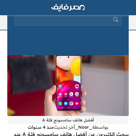
البحث عن:
أفضل هاتف سامسونج فئة A
أفضل هاتف سامسونج فئة A
بواسطة
_Noor_
آخر تحديث
منذ 4 سنوات
يبحث الكثيرون عن أفضل هاتف سامسونج فئة A عند