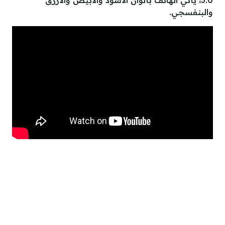
3.0، يأتي الهاتف بألوان الأسود والأبيض والأزرق
والبنفسجي.