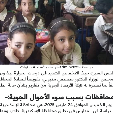
بواسطة
admin2025
آخر تحديث
منذ 4 سنوات
 السيئ، حيث الانخفاض الشديد في درجات الحرارة ليلاً، وبرودة
لس الوزراء الدكتور مصطفي مدبولي، تفويضاً للسادة المحاف
ً لما تصدره له هيئة الأرصاد الجوية من تقارير بشأن حالة ال
محافظات بسبب سوء الأحوال الجوية:-
أول المحافظات التي تقرر تعطيل الدراسة يوم الخميس 
 الدراسة في المدارس في نطاق محافظة الإسكندرية، طلاب ومعل