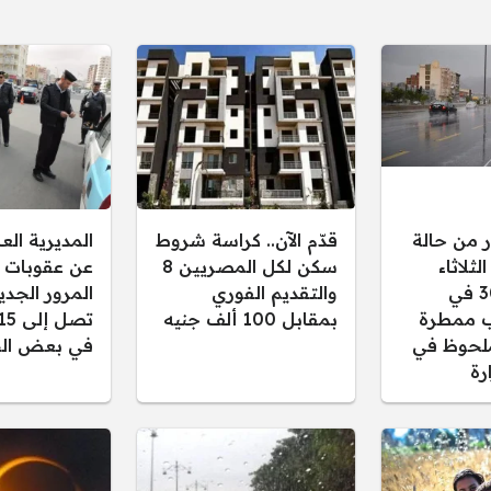
ر من حالة
قدّم الآن.. كراسة شروط
المديرية ال
ثلاثاء
سكن لكل المصريين 8
عن عقوبات 
30/12/2025 في
والتقديم الفوري
المرور الجدي
 ممطرة
بمقابل 100 ألف جنيه
لحوظ في
في بعض الح
رة