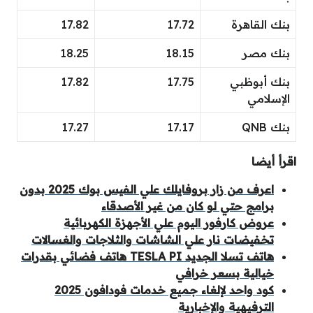
بنك القاهرة
17.72
17.82
بنك مصر
18.15
18.25
بنك أبوظبي
17.75
17.82
الإسلامي
بنك QNB
17.17
17.27
اقرأ أيضا
اعرف من زار بروفايلك علي الفيس بوك 2025 بدون
برامج حتي لو كان من غير الأصدقاء
عروض كارفور اليوم علي الأجهزة الكهربائية
تخفيضات نار علي الشاشات والثلاجات والغسالات
هاتف تسلا الجديد TESLA PI هاتف فضائي بقدرات
خيالية بسعر خرافي
كود واحد لإلغاء جميع خدمات فودافون 2025
الترفيهية والإخبارية